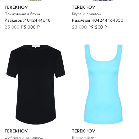
TEREKHOV
TEREKHOV
Принтованная блуза
Блуза с принтом
Размеры:
40
42
44
46
48
Размеры:
40
42
44
46
48
50
25 000
руб.
5 000
руб.
23 000
руб.
9 200
руб.
TEREKHOV
TEREKHOV
Футболка с карманом
Шелковый топ