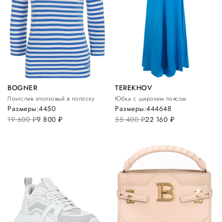
BOGNER
TEREKHOV
Лонгслив хлопковый в полоску
Юбка с широким поясом
Размеры:
44
50
Размеры:
44
46
48
19 600
руб.
9 800
руб.
55 400
руб.
22 160
руб.