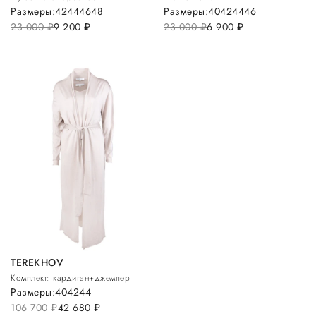
Размеры:
42
44
46
48
Размеры:
40
42
44
46
23 000
руб.
9 200
руб.
23 000
руб.
6 900
руб.
TEREKHOV
Комплект: кардиган+джемпер
Размеры:
40
42
44
106 700
руб.
42 680
руб.