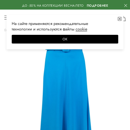
ДО -50% НА КОЛЛЕКЦИИ ВЕСНА-ЛЕТО
ПОДРОБНЕЕ
На сайте применяются
рекомендательные
технологии
и используются файлы
сооkiе
Главная
Женская
Одежда
Юбки
Макси
ОК
–60%