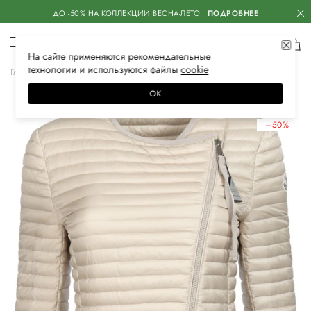
ДО -50% НА КОЛЛЕКЦИИ ВЕСНА-ЛЕТО
ПОДРОБНЕЕ
На сайте применяются
рекомендательные
технологии
и используются файлы
сооkiе
Главная
Женская
Одежда
Верхняя одежда
Куртки
ОК
ЛЕТНИЕ СКИДКИ
–50%