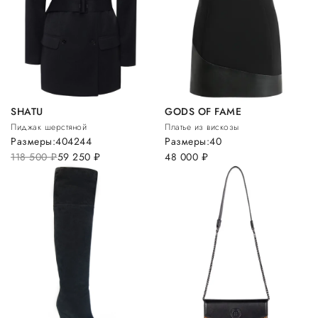
SHATU
GODS OF FAME
Пиджак шерстяной
Платье из вискозы
Размеры:
40
42
44
Размеры:
40
118 500
руб.
59 250
руб.
48 000
руб.