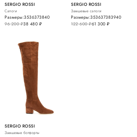
SERGIO ROSSI
SERGIO ROSSI
Сапоги
Замшевые сапоги
Размеры:
35
36
37
38
40
Размеры:
35
36
37
38
39
40
96 200
руб.
38 480
руб.
122 600
руб.
61 300
руб.
SERGIO ROSSI
Замшевые ботфорты