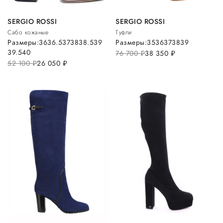
SERGIO ROSSI
SERGIO ROSSI
Сабо кожаные
Туфли
Размеры:
36
36.5
37
38
38.5
39
Размеры:
35
36
37
38
39
39.5
40
76 700
руб.
38 350
руб.
52 100
руб.
26 050
руб.