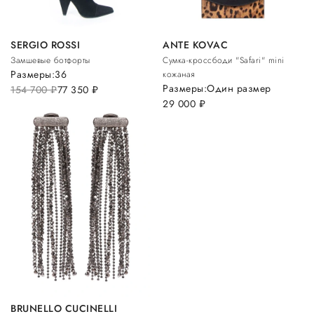
SERGIO ROSSI
ANTE KOVAC
Замшевые ботфорты
Сумка-кроссбоди "Safari" mini
Размеры:
36
кожаная
Размеры:
Один размер
154 700
руб.
77 350
руб.
29 000
руб.
BRUNELLO CUCINELLI