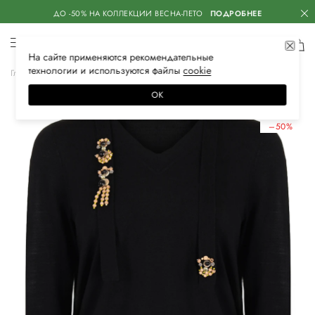
ДО -50% НА КОЛЛЕКЦИИ ВЕСНА-ЛЕТО
ПОДРОБНЕЕ
На сайте применяются
рекомендательные
технологии
и используются файлы
сооkiе
Главная
Женская
Одежда
Трикотаж
Свитеры
ОК
ЛЕТНИЕ СКИДКИ
–50%