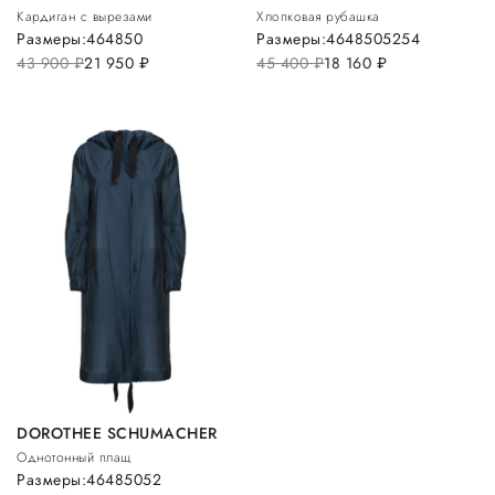
Кардиган с вырезами
Хлопковая рубашка
Размеры:
46
48
50
Размеры:
46
48
50
52
54
43 900
руб.
21 950
руб.
45 400
руб.
18 160
руб.
DOROTHEE SCHUMACHER
Однотонный плащ
Размеры:
46
48
50
52