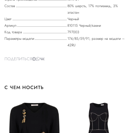
Состав
80% шерсть, 17% полиамид, 3%
эластан
Цвет
Черный
Артикул
810115 Черный/камни
Код товара
797003
Параметры модели
174/85/59/91, размер на модели –
42RU
ПОДЕЛИТЬСЯ
С ЧЕМ НОСИТЬ