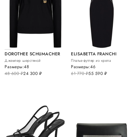
DOROTHEE SCHUMACHER
ELISABETTA FRANCHI
Джемпер шерстяной
Платье-футляр из крепа
Размеры:
48
Размеры:
46
48 600
руб.
24 300
руб.
61 770
руб.
55 590
руб.