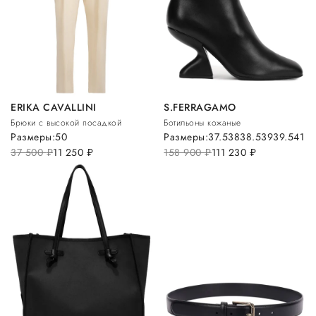
ERIKA CAVALLINI
S.FERRAGAMO
Брюки с высокой посадкой
Ботильоны кожаные
Размеры:
50
Размеры:
37.5
38
38.5
39
39.5
41
37 500
руб.
11 250
руб.
158 900
руб.
111 230
руб.