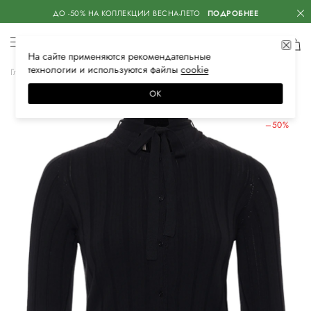
ДО -50% НА КОЛЛЕКЦИИ ВЕСНА-ЛЕТО
ПОДРОБНЕЕ
На сайте применяются
рекомендательные
технологии
и используются файлы
сооkiе
Главная
Женская
Одежда
Трикотаж
Кардиганы
ОК
ЛЕТНИЕ СКИДКИ
–50%