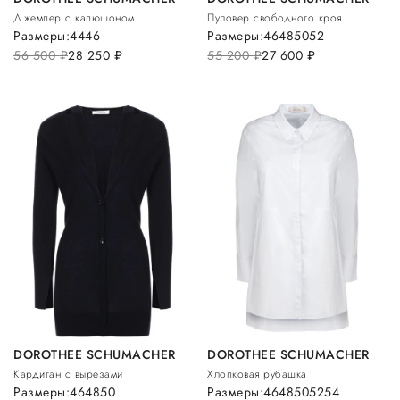
Джемпер с капюшоном
Пуловер свободного кроя
Размеры:
44
46
Размеры:
46
48
50
52
56 500
руб.
28 250
руб.
55 200
руб.
27 600
руб.
DOROTHEE SCHUMACHER
DOROTHEE SCHUMACHER
Кардиган с вырезами
Хлопковая рубашка
Размеры:
46
48
50
Размеры:
46
48
50
52
54