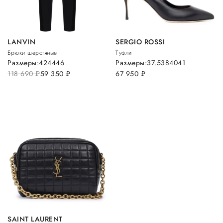
LANVIN
SERGIO ROSSI
Брюки шерстяные
Туфли
Размеры:
42
44
46
Размеры:
37.5
38
40
41
118 690
руб.
59 350
руб.
67 950
руб.
SAINT LAURENT