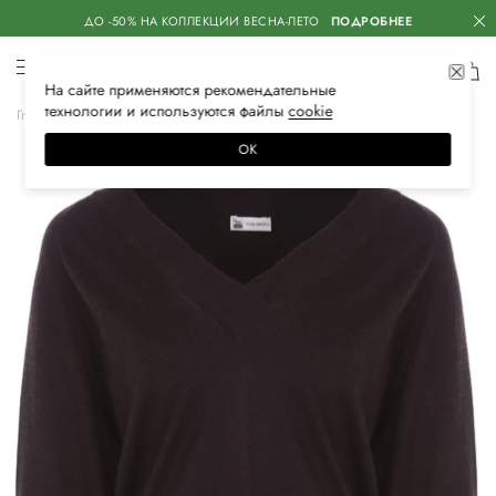
ДО -50% НА КОЛЛЕКЦИИ ВЕСНА-ЛЕТО
ПОДРОБНЕЕ
На сайте применяются
рекомендательные
технологии
и используются файлы
сооkiе
Главная
Женская
Одежда
Трикотаж
Свитеры
ОК
–50%