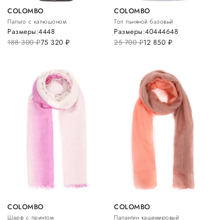
COLOMBO
COLOMBO
Пальто с капюшоном
Топ льняной базовый
Размеры:
44
48
Размеры:
40
44
46
48
188 300
руб.
75 320
руб.
25 700
руб.
12 850
руб.
COLOMBO
COLOMBO
Шарф с принтом
Палантин кашемировый