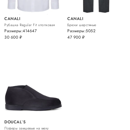
CANALI
CANALI
Рубашка Regular Fit хлопковая
Брюки шерстяные
Размеры:
41
46
47
Размеры:
50
52
30 600
руб.
47 900
руб.
DOUCAL`S
Лоферы замшевые на меху