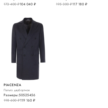
173 400
руб.
104 040
руб.
195 300
руб.
117 180
руб.
PIACENZA
Пальто двубортное
Размеры:
50
52
54
56
198 600
руб.
119 160
руб.