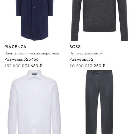
PIACENZA
BOSS
Пальто классическое шерстяное
Пуловер шерстяной
Размеры:
52
54
56
Размеры:
52
152 800
руб.
91 680
руб.
20 500
руб.
10 250
руб.