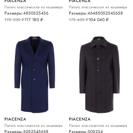
PIACENZA
PIACENZA
Пальто классическое из кашемира
Пальто классическое из кашемира
Размеры:
48
50
52
54
56
Размеры:
46
48
50
52
54
56
58
195 300
руб.
117 180
руб.
173 400
руб.
104 040
руб.
PIACENZA
PIACENZA
Пальто классическое из кашемира
Пальто классическое из кашемира
Размеры:
50
52
54
56
58
Размеры:
50
52
54