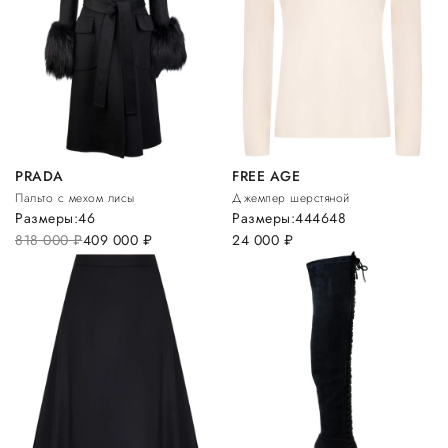
PRADA
FREE AGE
Пальто с мехом лисы
Джемпер шерстяной
Размеры:
46
Размеры:
44
46
48
818 000
руб.
409 000
руб.
24 000
руб.