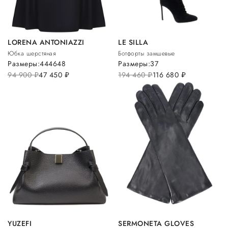
LORENA ANTONIAZZI
LE SILLA
Юбка шерстяная
Ботфорты замшевые
Размеры:
44
46
48
Размеры:
37
94 900
руб.
47 450
руб.
194 460
руб.
116 680
руб.
YUZEFI
SERMONETA GLOVES