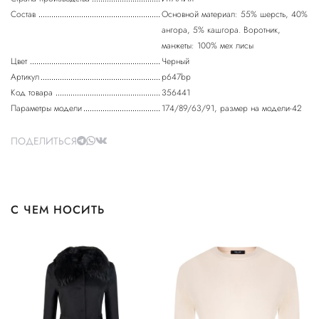
Состав
Основной материал: 55% шерсть, 40%
ангора, 5% кашгора. Воротник,
манжеты: 100% мех лисы
Цвет
Черный
Артикул
p647bp
Код товара
356441
Параметры модели
174/89/63/91, размер на модели-42
ПОДЕЛИТЬСЯ
С ЧЕМ НОСИТЬ