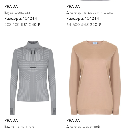
PRADA
PRADA
Блуза шелковая
Джемпер из шерсти и шелка
Размеры:
40
42
44
Размеры:
40
42
44
203 100
руб.
81 240
руб.
64 600
руб.
45 220
руб.
PRADA
PRADA
Бадлон с принтом
Джемпер шерстяной