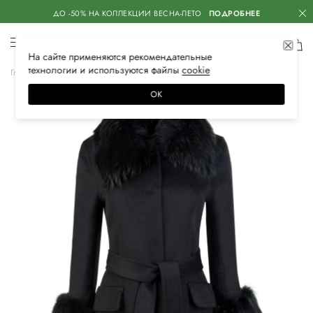
ДО -50% НА КОЛЛЕКЦИИ ВЕСНА-ЛЕТО
ПОДРОБНЕЕ
На сайте применяются
рекомендательные
технологии
и используются файлы
сооkiе
Главная
Женская
Одежда
Верхняя одежда
Пальто
ОК
–50%