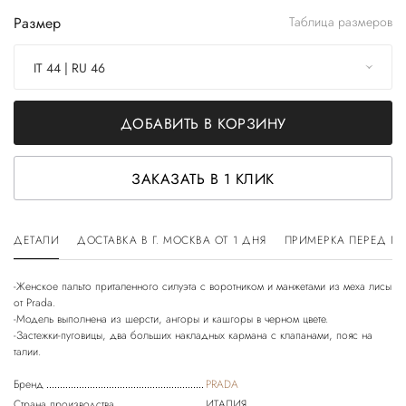
Размер
Таблица размеров
IT 44 | RU 46
ДОБАВИТЬ В КОРЗИНУ
ЗАКАЗАТЬ В 1 КЛИК
ДЕТАЛИ
ДОСТАВКА В Г. МОСКВА ОТ 1 ДНЯ
ПРИМЕРКА ПЕРЕД П
-Женское пальто приталенного силуэта с воротником и манжетами из меха лисы
от Prada.
-Модель выполнена из шерсти, ангоры и кашгоры в черном цвете.
-Застежки-пуговицы, два больших накладных кармана с клапанами, пояс на
Бренд
PRADA
Страна производства
ИТАЛИЯ