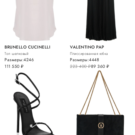
BRUNELLO CUCINELLI
VALENTINO PAP
Топ шелковый
Плиссированная юбка
Размеры:
42
46
Размеры:
44
48
111 550
руб.
223 400
руб.
89 360
руб.