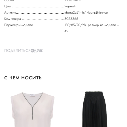
Состав
100% шелк
Цвет
Черный
Артикул
nbora2z51mh/ Черный/плисе
Код товара
3023365
Параметры модели
180/85/70/98, размер на модели –
42
ПОДЕЛИТЬСЯ
С ЧЕМ НОСИТЬ