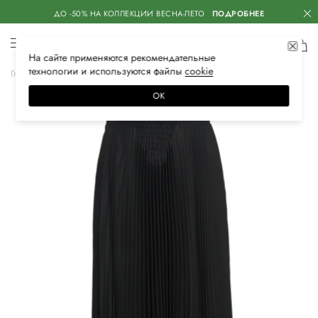
ДО -50% НА КОЛЛЕКЦИИ ВЕСНА-ЛЕТО
ПОДРОБНЕЕ
На сайте применяются
рекомендательные
технологии
и используются файлы
сооkiе
Главная
Женская
Одежда
Юбки
Макси
ОК
–60%