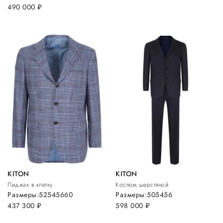
490 000
руб.
KITON
KITON
Пиджак в клетку
Костюм шерстяной
Размеры:
52
54
56
60
Размеры:
50
54
56
437 300
руб.
598 000
руб.