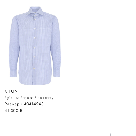
KITON
Рубашка Regular Fit в клетку
Размеры:
40
41
42
43
41 300
руб.