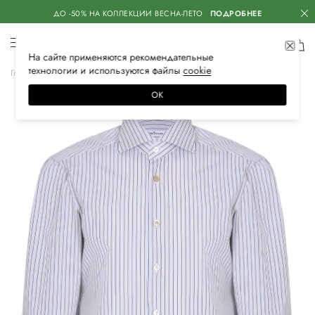
ДО -50% НА КОЛЛЕКЦИИ ВЕСНА-ЛЕТО
ПОДРОБНЕЕ
На сайте применяются
рекомендательные
технологии
и используются файлы
сооkiе
Главная
Мужская
Одежда
Рубашки
Классические
ОК