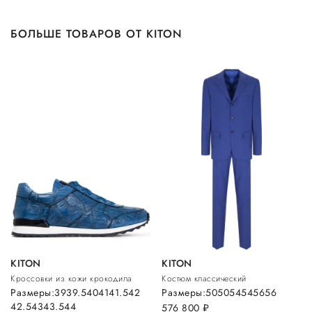
БОЛЬШЕ ТОВАРОВ ОТ KITON
KITON
KITON
Кроссовки из кожи крокодила
Костюм классический
Размеры:
39
39.5
40
41
41.5
42
Размеры:
50
50
54
54
56
56
42.5
43
43.5
44
576 800
руб.