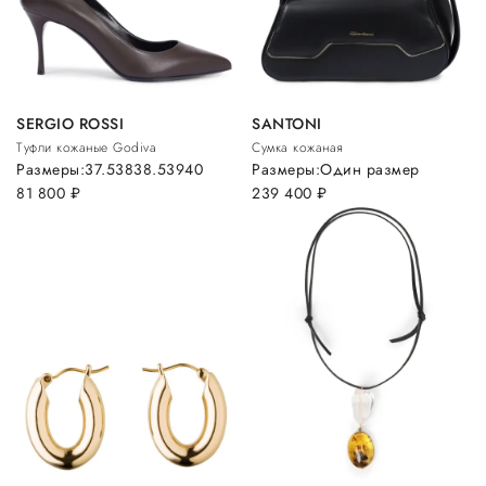
SERGIO ROSSI
SANTONI
Туфли кожаные Godiva
Сумка кожаная
Размеры:
37.5
38
38.5
39
40
Размеры:
Один размер
81 800
руб.
239 400
руб.