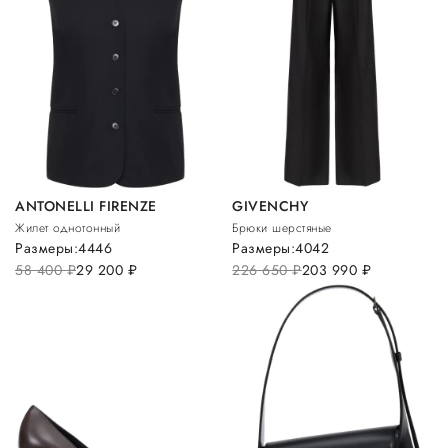
ANTONELLI FIRENZE
GIVENCHY
Жилет однотонный
Брюки шерстяные
Размеры:
44
46
Размеры:
40
42
58 400
руб.
29 200
руб.
226 650
руб.
203 990
руб.