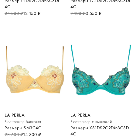
Размеры:
1D
S
2C
2D
M
3C
3D
L
Размеры:
1C
1D
S
2C
2D
M
3C
3D
L
4C
4C
24 300
руб.
12 150
руб.
7 100
руб.
3 550
руб.
LA PERLA
LA PERLA
Бюстгальтер-балконет
Бюстгальтер с вышивкой
Размеры:
S
M
3C
4C
Размеры:
XS
1D
S
2C
2D
M
3C
3D
4C
28 600
руб.
14 300
руб.