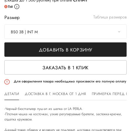
(скидка до 1 500 рублей) при оплате
СПЛИТ
Размер
Таблица размеров
BS0 3B | INT M
ДОБАВИТЬ В КОРЗИНУ
ЗАКАЗАТЬ В 1 КЛИК
Для оформления товара необходимо произвести его полную оплату
ДЕТАЛИ
ДОСТАВКА В Г. МОСКВА ОТ 1 ДНЯ
ПРИМЕРКА ПЕРЕД П
-Черный бюстгальтер пуш-ап из шелка от LA PERLA.
-Плотная чашка на косточках, узкие регулируемые бретели, застежка-крючки,
отделка кружевом.
Данный товар обмену и возврату не подлежит, доставка осуществляется при