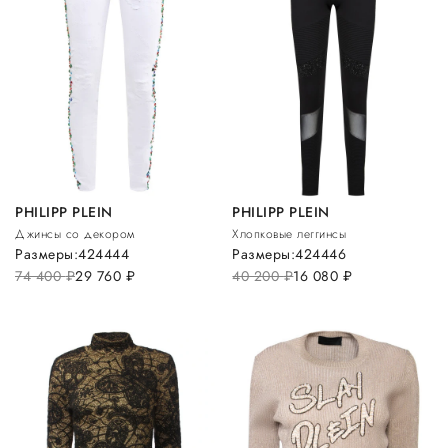
PHILIPP PLEIN
PHILIPP PLEIN
Джинсы со декором
Хлопковые леггинсы
Размеры:
42
44
44
Размеры:
42
44
46
74 400
руб.
29 760
руб.
40 200
руб.
16 080
руб.