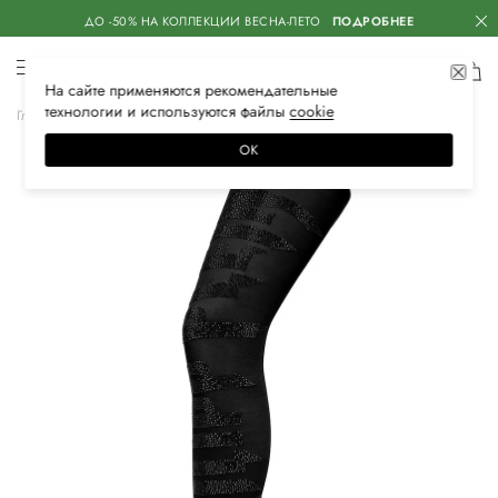
ДО -50% НА КОЛЛЕКЦИИ ВЕСНА-ЛЕТО
ПОДРОБНЕЕ
На сайте применяются
рекомендательные
технологии
и используются файлы
сооkiе
Главная
Женская
Нижнее белье
Колготки и чулки
ОК
–60%