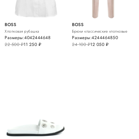
BOSS
BOSS
Хлопковая рубашка
Брюки классические хлопковые
Размеры:
40
42
44
46
48
Размеры:
42
44
46
48
50
22 500
руб.
11 250
руб.
24 100
руб.
12 050
руб.