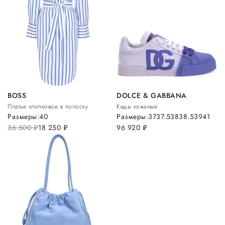
BOSS
DOLCE & GABBANA
Платье хлопковое в полоску
Кеды кожаные
Размеры:
40
Размеры:
37
37.5
38
38.5
39
41
36 500
руб.
18 250
руб.
96 920
руб.