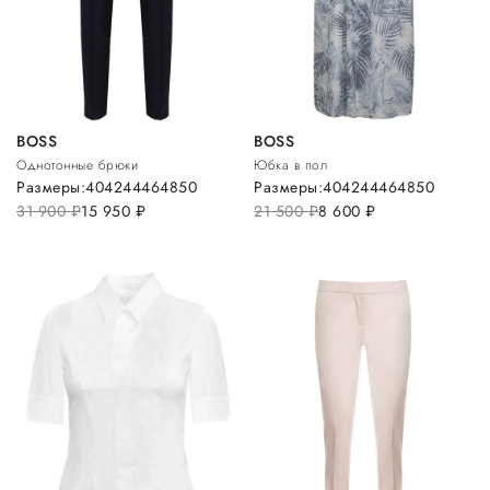
BOSS
BOSS
Однотонные брюки
Юбка в пол
Размеры:
40
42
44
46
48
50
Размеры:
40
42
44
46
48
50
31 900
руб.
15 950
руб.
21 500
руб.
8 600
руб.