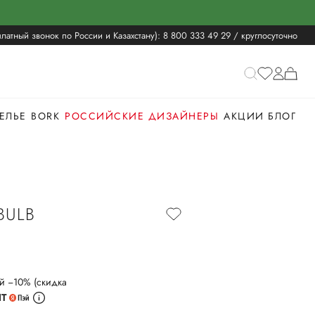
латный звонок по России и Казахстану):
8 800 333 49 29
/ круглосуточно
ЕЛЬЕ
BORK
РОССИЙСКИЕ ДИЗАЙНЕРЫ
АКЦИИ
БЛОГ
BULB
й −10% (скидка
ИТ