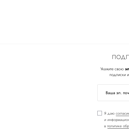
ПОДП
Укажите свою
эл
подписки и
Я даю
согласи
и информацион
в
политике обр