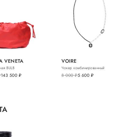
A VENETA
VOIRE
ная BULB
Чокер комбинированный
б.
143 500
руб.
8 000
руб.
5 600
руб.
TA