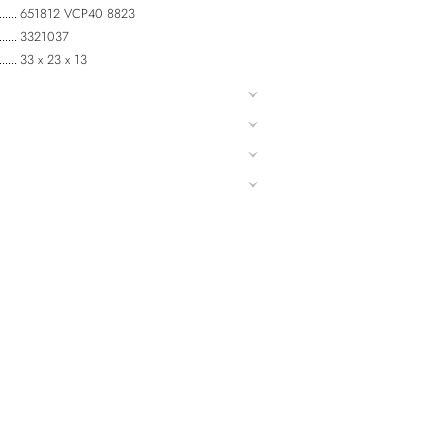
651812 VCP40 8823
3321037
33 х 23 х 13