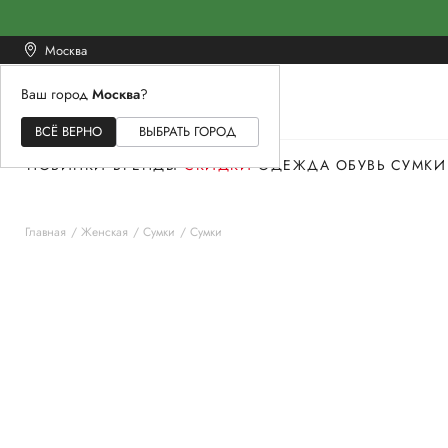
Москва
Ваш город
Москва
?
ЖЕНСКОЕ
МУЖСКОЕ
ДЕТСКОЕ
ВСЁ ВЕРНО
ВЫБРАТЬ ГОРОД
НОВИНКИ
БРЕНДЫ
СКИДКИ
ОДЕЖДА
ОБУВЬ
СУМКИ
Главная
Женская
Сумки
Сумки