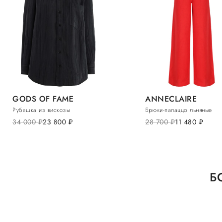
GODS OF FAME
ANNECLAIRE
Рубашка из вискозы
Брюки-палаццо льняные
34 000
руб.
23 800
руб.
28 700
руб.
11 480
руб.
Б