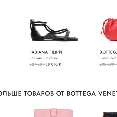
FABIANA FILIPPI
BOTTEG
Сандалии кожаные
Сумка кожа
82 950
руб.
58 070
руб.
205 000
ру
ОЛЬШЕ ТОВАРОВ ОТ BOTTEGA VENE