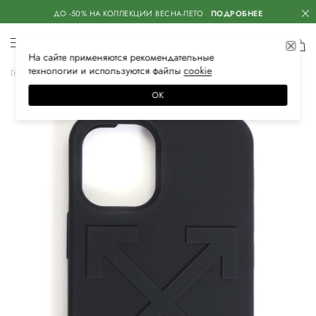
ДО -50% НА КОЛЛЕКЦИИ ВЕСНА-ЛЕТО
ПОДРОБНЕЕ
На сайте применяются
рекомендательные
технологии
и используются файлы
сооkiе
Главная
Женская
Аксессуары
Обложки и футляры
ОК
–60%