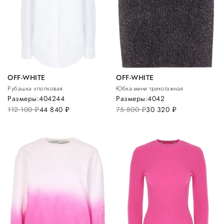
OFF-WHITE
OFF-WHITE
Рубашка хлопковая
Юбка-мини трикотажная
Размеры:
40
42
44
Размеры:
40
42
112 100
руб.
44 840
руб.
75 800
руб.
30 320
руб.