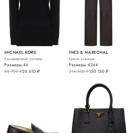
MICHAEL KORS
INES & MARECHAL
Кашемировый пуловер
Брюки кожаные
Размеры:
46
Размеры:
42
44
88 700
руб.
26 610
руб.
214 500
руб.
150 150
руб.