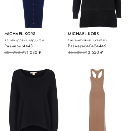
MICHAEL KORS
MICHAEL KORS
Кашемировый кардиган
Кашемировый джемпер
Размеры:
44
48
Размеры:
40
42
44
46
227 700
руб.
91 080
руб.
45 500
руб.
13 650
руб.