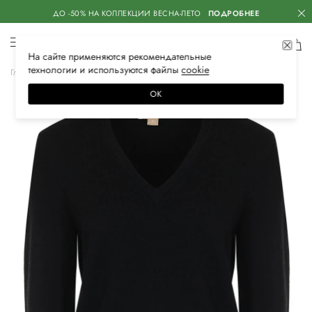
ДО -50% НА КОЛЛЕКЦИИ ВЕСНА-ЛЕТО
ПОДРОБНЕЕ
На сайте применяются
рекомендательные
технологии
и используются файлы
сооkiе
Главная
Женская
Одежда
Трикотаж
Свитеры
ОК
–70%