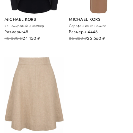
MICHAEL KORS
MICHAEL KORS
Кашемировый джемпер
Сарафан из кашемира
Размеры:
48
Размеры:
44
46
48 300
руб.
24 150
руб.
85 200
руб.
25 560
руб.