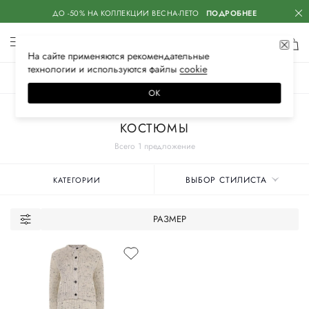
ДО -50% НА КОЛЛЕКЦИИ ВЕСНА-ЛЕТО
ПОДРОБНЕЕ
На сайте применяются
рекомендательные
технологии
и используются файлы
сооkiе
ЖЕНСКОЕ
МУЖСКОЕ
ДЕТСКОЕ
ОК
Главная
Женские бренды
BOTTEGA VENETA
Одежда
КОСТЮМЫ
Всего 1 предложение
ВЫБОР СТИЛИСТА
КАТЕГОРИИ
РАЗМЕР