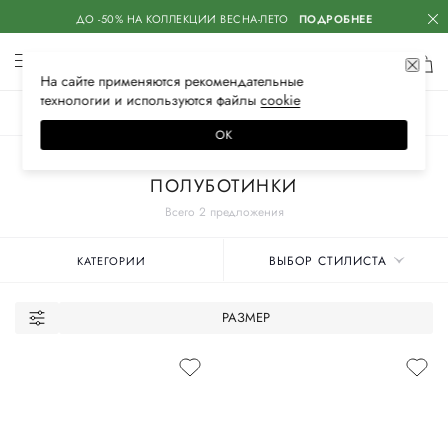
ДО -50% НА КОЛЛЕКЦИИ ВЕСНА-ЛЕТО
ПОДРОБНЕЕ
На сайте применяются
рекомендательные
технологии
и используются файлы
сооkiе
ЖЕНСКОЕ
МУЖСКОЕ
ДЕТСКОЕ
ОК
Главная
Женские бренды
DOUCAL`S
Обувь
ПОЛУБОТИНКИ
Всего 2 предложения
ВЫБОР СТИЛИСТА
КАТЕГОРИИ
РАЗМЕР