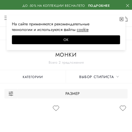
ДО -50% НА КОЛЛЕКЦИИ ВЕСНА-ЛЕТО
ПОДРОБНЕЕ
На сайте применяются
рекомендательные
технологии
и используются файлы
сооkiе
ЖЕНСКОЕ
МУЖСКОЕ
ДЕТСКОЕ
ОК
Главная
Женские бренды
DOUCAL`S
Обувь
МОНКИ
Всего 2 предложения
ВЫБОР СТИЛИСТА
КАТЕГОРИИ
РАЗМЕР