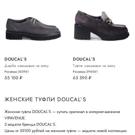
DOUCAL`S
DOUCAL`S
Дерби замшевые на меху
Туфли замшевые на меху
Размеры:
36
39
41
Размеры:
39
40
41
55 100
руб.
63 590
руб.
ЖЕНСКИЕ ТУФЛИ DOUCAL`S
Женские туфли DOUCAL`S — купить оригинал в интернет-магазине
VIPAVENUE.
2 модели бренда DOUCAL`S.
Цены от 55100 рублей на женские туфли — модели новой коллекции