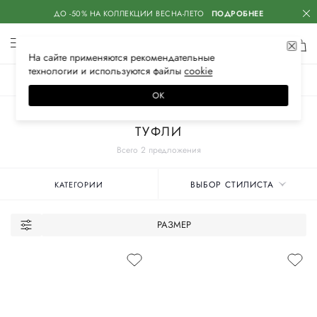
ДО -50% НА КОЛЛЕКЦИИ ВЕСНА-ЛЕТО
ПОДРОБНЕЕ
На сайте применяются
рекомендательные
технологии
и используются файлы
сооkiе
ЖЕНСКОЕ
МУЖСКОЕ
ДЕТСКОЕ
ОК
Главная
Женские бренды
DOUCAL`S
Обувь
ТУФЛИ
Всего 2 предложения
ВЫБОР СТИЛИСТА
КАТЕГОРИИ
РАЗМЕР