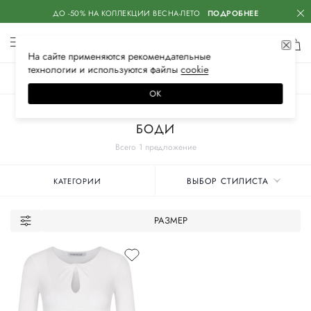
ДО -50% НА КОЛЛЕКЦИИ ВЕСНА-ЛЕТО
ПОДРОБНЕЕ
На сайте применяются
рекомендательные
технологии
и используются файлы
сооkiе
ЖЕНСКОЕ
МУЖСКОЕ
ДЕТСКОЕ
ОК
Главная
Женские бренды
ROSEVILLE
Одежда
БОДИ
Всего 1 предложение
ВЫБОР СТИЛИСТА
КАТЕГОРИИ
РАЗМЕР