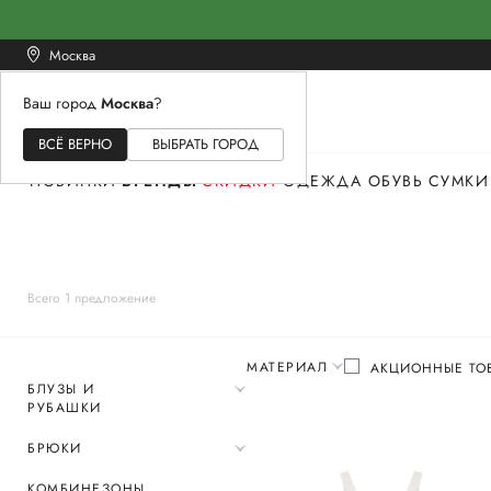
Москва
Ваш город
Москва
?
ЖЕНСКОЕ
МУЖСКОЕ
ДЕТСКОЕ
ВСЁ ВЕРНО
ВЫБРАТЬ ГОРОД
НОВИНКИ
БРЕНДЫ
СКИДКИ
ОДЕЖДА
ОБУВЬ
СУМКИ
Всего 1 предложение
МАТЕРИАЛ
АКЦИОННЫЕ ТО
БЛУЗЫ И
РУБАШКИ
БРЮКИ
КОМБИНЕЗОНЫ