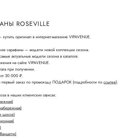
АНЫ ROSEVILLE
купить оригинал в интернет-магазине VIPAVENUE.
кие сарафаны — модели новой коллекции сезона.
амые актуальные модели сезона в каталоге.
жения на сайте VIPAVENUE.
ата при получении.
 от 30 000 ₽.
а первый заказ по промокоду ПОДАРОК (подробности по
ссылке
).
оза в наших клиентских офисах:
режная)
набережная)
е шоссе)
лионная)
)
Ванцетти)