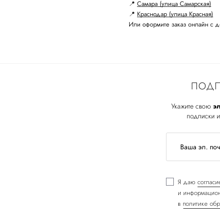
📍
Самара (улица Самарская)
📍
Краснодар (улица Красная)
Или оформите заказ онлайн с д
ПОДП
Укажите свою
эл
подписки и
Я даю
согласи
и информацион
в
политике обр