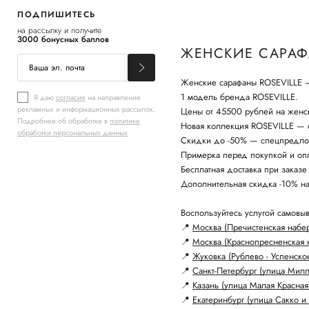
ПОДПИШИТЕСЬ
на рассылку и получите
3000 бонусных баллов
ЖЕНСКИЕ САРАФ
Женские сарафаны ROSEVILLE — 
1 модель бренда ROSEVILLE.
Я даю
согласие
на направление
рекламных и информационных рассылок.
Цены от 45500 рублей на женс
Подробнее об обработке в
политике
Новая коллекция ROSEVILLE — с
обработки персональных данных
Скидки до -50% — спецпредло
Примерка перед покупкой и опл
Бесплатная доставка при заказе
Дополнительная скидка -10% н
Воспользуйтесь услугой самовыв
📍
Москва (Пречистенская набе
📍
Москва (Краснопресненская 
📍
Жуковка (Рублево - Успенско
📍
Санкт-Петербург (улица Мил
📍
Казань (улица Малая Красная
📍
Екатеринбург (улица Сакко и 