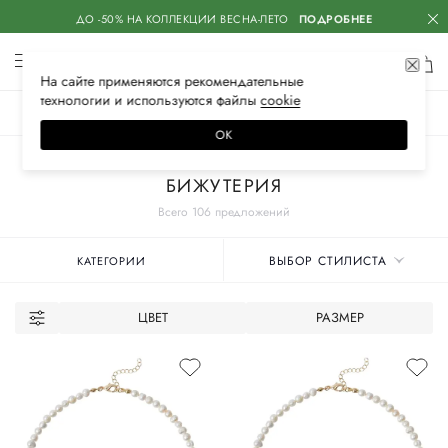
ДО -50% НА КОЛЛЕКЦИИ ВЕСНА-ЛЕТО
ПОДРОБНЕЕ
На сайте применяются
рекомендательные
технологии
и используются файлы
сооkiе
ЖЕНСКОЕ
МУЖСКОЕ
ДЕТСКОЕ
ОК
Главная
Женские бренды
VERUSCHKA
Аксессуары
БИЖУТЕРИЯ
Всего 106 предложений
ВЫБОР СТИЛИСТА
КАТЕГОРИИ
ЦВЕТ
РАЗМЕР