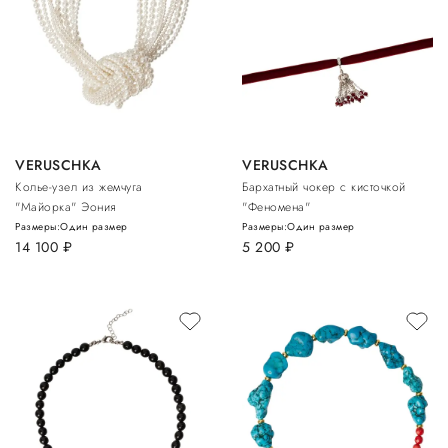
VERUSCHKA
VERUSCHKA
Колье-узел из жемчуга
Бархатный чокер с кисточкой
"Майорка" Эония
"Феномена"
Размеры:
Один размер
Размеры:
Один размер
14 100
руб.
5 200
руб.