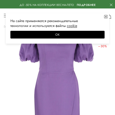
ДО -50% НА КОЛЛЕКЦИИ ВЕСНА-ЛЕТО
ПОДРОБНЕЕ
На сайте применяются
рекомендательные
технологии
и используются файлы
сооkiе
Главная
Женская
Одежда
Платья
Вечерние
ОК
ЛЕТНИЕ СКИДКИ
–30%