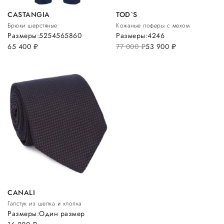
CASTANGIA
TOD`S
Брюки шерстяные
Кожаные лоферы с мехом
Размеры:
52
54
56
58
60
Размеры:
42
46
65 400
руб.
77 000
руб.
53 900
руб.
CANALI
Галстук из шелка и хлопка
Размеры:
Один размер