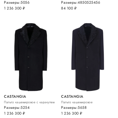
Размеры:
50
56
Размеры:
48
50
52
54
56
1 236 300
руб.
84 100
руб.
CASTANGIA
CASTANGIA
Пальто кашемировое с каракулем
Пальто кашемировое
Размеры:
52
54
Размеры:
56
58
1 236 300
руб.
1 236 300
руб.