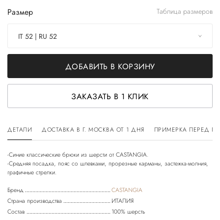
Размер
Таблица размеров
IT 52 | RU 52
ДОБАВИТЬ В КОРЗИНУ
ЗАКАЗАТЬ В 1 КЛИК
ДЕТАЛИ
ДОСТАВКА В Г. МОСКВА ОТ 1 ДНЯ
ПРИМЕРКА ПЕРЕД П
-Синие классические брюки из шерсти от CASTANGIA.
-Средняя посадка, пояс со шлевками, прорезные карманы, застежка-молния,
Бренд
CASTANGIA
Страна производства
ИТАЛИЯ
Состав
100% шерсть