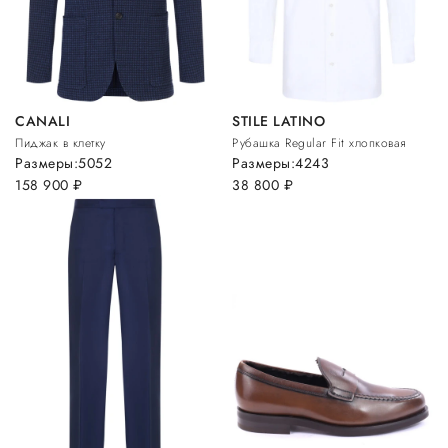
CANALI
STILE LATINO
Пиджак в клетку
Рубашка Regular Fit хлопковая
Размеры:
50
52
Размеры:
42
43
158 900
руб.
38 800
руб.