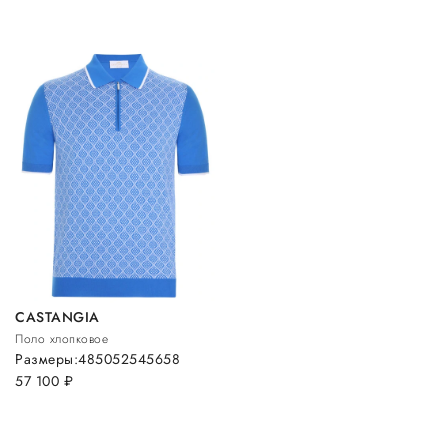
CASTANGIA
Поло хлопковое
Размеры:
48
50
52
54
56
58
57 100
руб.