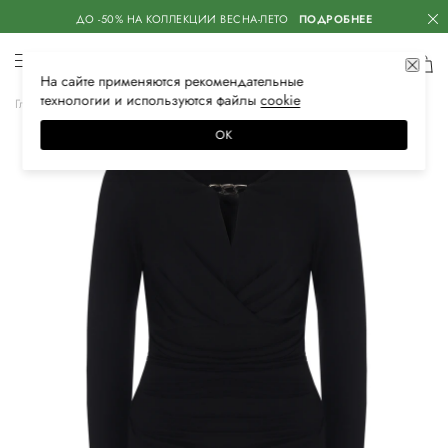
ДО -50% НА КОЛЛЕКЦИИ ВЕСНА-ЛЕТО
ПОДРОБНЕЕ
На сайте применяются
рекомендательные
технологии
и используются файлы
сооkiе
Главная
Женская
Одежда
Платья
Вечерние
ОК
–30%