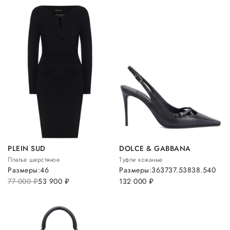
PLEIN SUD
DOLCE & GABBANA
Платье шерстяное
Туфли кожаные
Размеры:
46
Размеры:
36
37
37.5
38
38.5
40
77 000
руб.
53 900
руб.
132 000
руб.