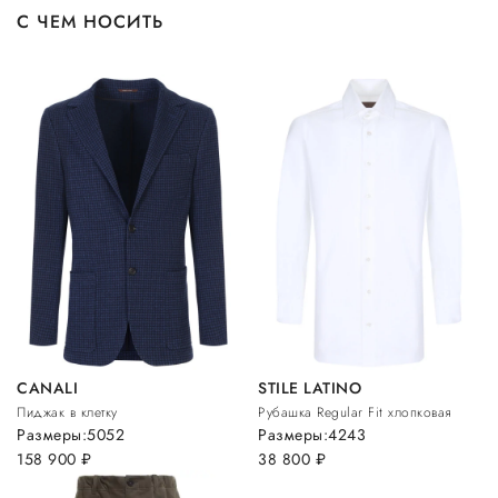
С ЧЕМ НОСИТЬ
CANALI
STILE LATINO
Пиджак в клетку
Рубашка Regular Fit хлопковая
Размеры:
50
52
Размеры:
42
43
158 900
руб.
38 800
руб.