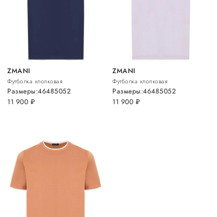
ZMANI
ZMANI
Футболка хлопковая
Футболка хлопковая
Размеры:
46
48
50
52
Размеры:
46
48
50
52
11 900
руб.
11 900
руб.