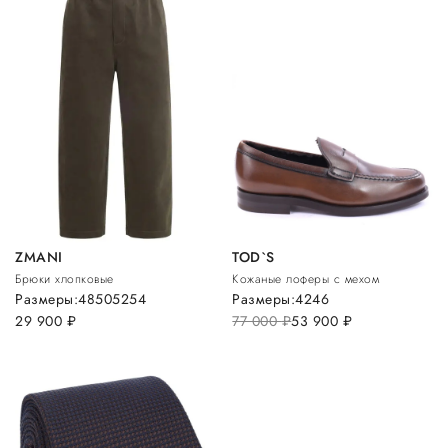
ZMANI
TOD`S
Брюки хлопковые
Кожаные лоферы с мехом
Размеры:
48
50
52
54
Размеры:
42
46
29 900
руб.
77 000
руб.
53 900
руб.