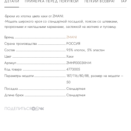
ДЕТАЛИ
ПРИМЕРКА ПЕРЕД ПОКУПКОЙ
ЛЕГКИЙ ВОЗВРАТ
ГАРА
-Брюки из хлопка цвета хаки от ZMANI.
-Модель широкого кроя со стандартной посадкой, поясом со шлевками,
Бренд
ZMANI
Страна производства
РОССИЯ
Состав
95% хлопок, 5% эластан
Цвет
Хаки
Артикул
ZMHP0003KH-M
Код товара
4773005
Параметры модели
187/116/80/88, размер на модели –
50
Посадка
Стандартная
Длина брюк
Стандартная
ПОДЕЛИТЬСЯ