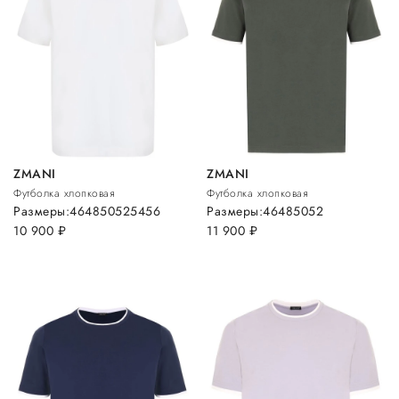
ZMANI
ZMANI
Футболка хлопковая
Футболка хлопковая
Размеры:
46
48
50
52
54
56
Размеры:
46
48
50
52
10 900
руб.
11 900
руб.