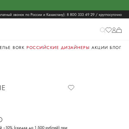
латный звонок по России и Казахстану):
8 800 333 49 29
/ круглосуточно
ЕЛЬЕ
BORK
РОССИЙСКИЕ ДИЗАЙНЕРЫ
АКЦИИ
БЛОГ
ЫЕ
й −10% (скидка до 1 500 рублей) при