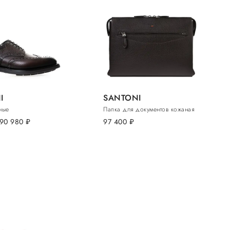
I
SANTONI
ные
Папка для документов кожаная
90 980
руб.
97 400
руб.