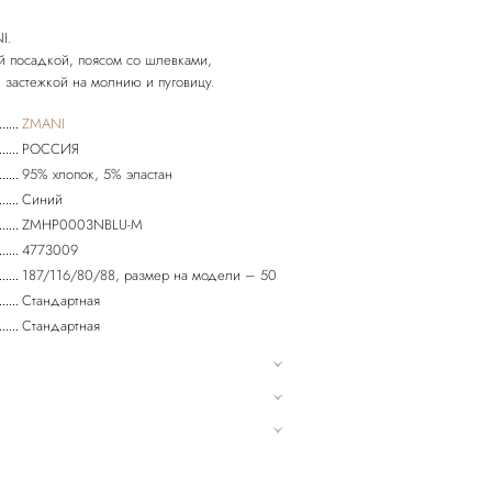
I.
й посадкой, поясом со шлевками,
ZMANI
РОССИЯ
95% хлопок, 5% эластан
Синий
ZMHP0003NBLU-M
4773009
187/116/80/88, размер на модели – 50
Стандартная
Стандартная