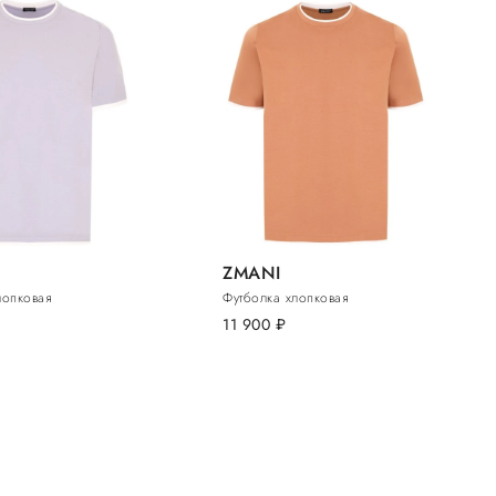
ZMANI
лопковая
Футболка хлопковая
11 900
руб.