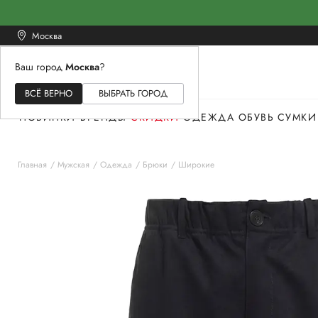
Москва
Ваш город
Москва
?
ЖЕНСКОЕ
МУЖСКОЕ
ДЕТСКОЕ
ВСЁ ВЕРНО
ВЫБРАТЬ ГОРОД
НОВИНКИ
БРЕНДЫ
СКИДКИ
ОДЕЖДА
ОБУВЬ
СУМКИ
Главная
Мужская
Одежда
Брюки
Широкие