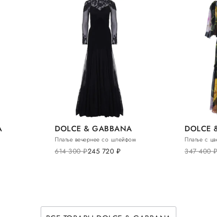
A
DOLCE & GABBANA
DOLCE 
Платье вечернее со шлейфом
Платье с ц
614 300
руб.
245 720
руб.
347 400
руб