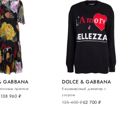
& GABBANA
DOLCE & GABBANA
веточным принтом
Кашемировый джемпер с
узором
.
138 960
руб.
125 400
руб.
62 700
руб.