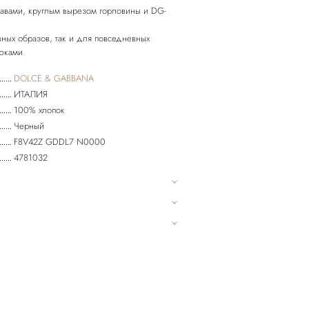
кавами, круглым вырезом горловины и DG-
вных образов, так и для повседневных
DOLCE & GABBANA
ИТАЛИЯ
100% хлопок
Черный
F8V42Z GDDL7 N0000
4781032