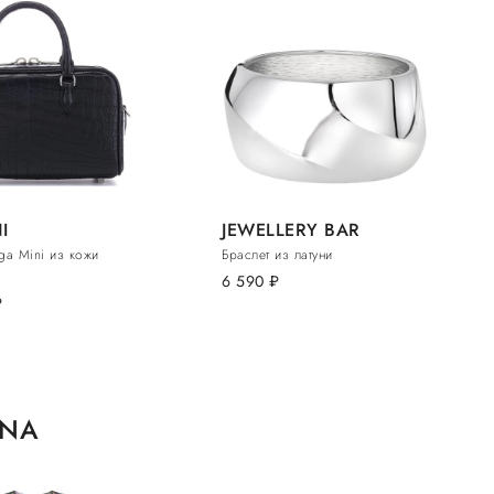
I
JEWELLERY BAR
ga Mini из кожи
Браслет из латуни
6 590
руб.
б.
ANA