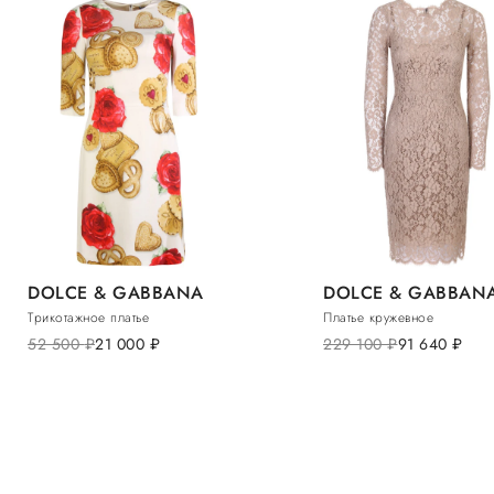
DOLCE & GABBANA
DOLCE & GABBAN
Трикотажное платье
Платье кружевное
52 500
руб.
21 000
руб.
229 100
руб.
91 640
руб.