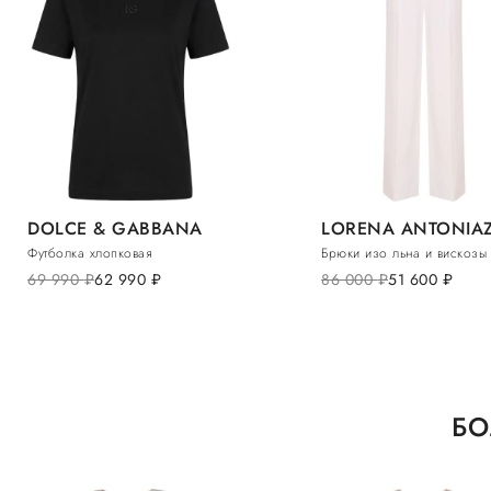
DOLCE & GABBANA
LORENA ANTONIAZ
Футболка хлопковая
Брюки изо льна и вискозы
69 990
руб.
62 990
руб.
86 000
руб.
51 600
руб.
БО