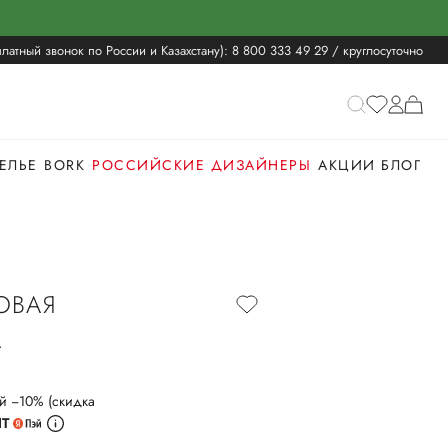
латный звонок по России и Казахстану):
8 800 333 49 29
/ круглосуточно
ЕЛЬЕ
BORK
РОССИЙСКИЕ ДИЗАЙНЕРЫ
АКЦИИ
БЛОГ
ОВАЯ
A
й −10% (скидка
ИТ