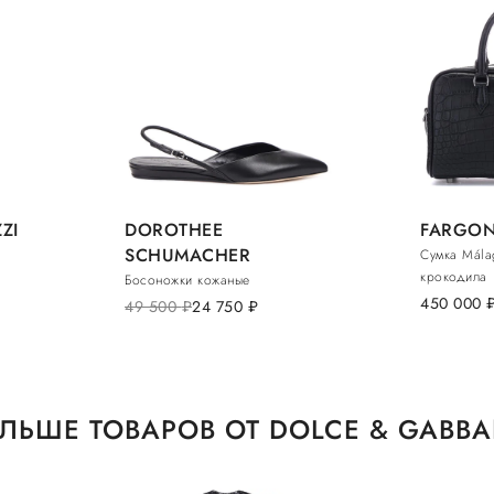
ZI
DOROTHEE
FARGON
SCHUMACHER
Сумка Mála
крокодила
Босоножки кожаные
450 000
ру
49 500
руб.
24 750
руб.
ЛЬШЕ ТОВАРОВ ОТ DOLCE & GABB