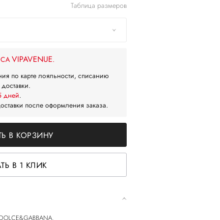
Таблица размеров
VIPAVENUE
ЙСА
.
ния по карте лояльности, списанию
 доставки.
5 дней
.
доставки после оформления заказа.
Ь В КОРЗИНУ
ТЬ В 1 КЛИК
 от DOLCE&GABBANA.