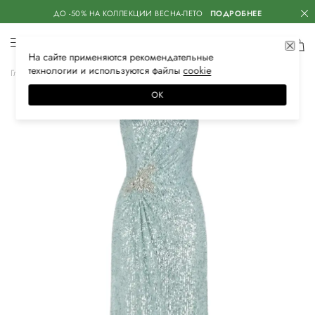
ДО -50% НА КОЛЛЕКЦИИ ВЕСНА-ЛЕТО
ПОДРОБНЕЕ
На сайте применяются
рекомендательные
технологии
и используются файлы
сооkiе
Главная
Женская
Одежда
Платья
Вечерние
ОК