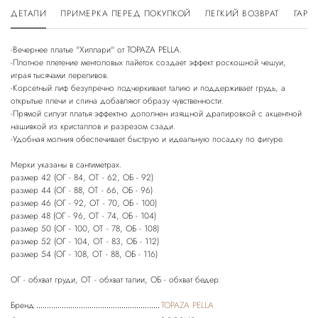
ДЕТАЛИ
ПРИМЕРКА ПЕРЕД ПОКУПКОЙ
ЛЕГКИЙ ВОЗВРАТ
ГАРА
-Вечернее платье "Хиллари" от TOPAZA PELLA.
-Плотное плетение ментоловых пайеток создает эффект роскошной чешуи,
играя тысячами переливов.
-Корсетный лиф безупречно подчеркивает талию и поддерживает грудь, а
открытые плечи и спина добавляют образу чувственности.
-Прямой силуэт платья эффектно дополнен изящной драпировкой с акцентной
нашивкой из кристаллов и разрезом сзади.
-Удобная молния обеспечивает быструю и идеальную посадку по фигуре.
Мерки указаны в сантиметрах.
размер 42 (ОГ - 84, ОТ - 62, ОБ - 92)
размер 44 (ОГ - 88, ОТ - 66, ОБ - 96)
размер 46 (ОГ - 92, ОТ - 70, ОБ - 100)
размер 48 (ОГ - 96, ОТ - 74, ОБ - 104)
размер 50 (ОГ - 100, ОТ - 78, ОБ - 108)
размер 52 (ОГ - 104, ОТ - 83, ОБ - 112)
размер 54 (ОГ - 108, ОТ - 88, ОБ - 116)
Бренд
TOPAZA PELLA