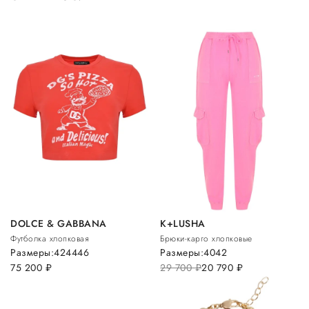
DOLCE & GABBANA
K+LUSHA
Футболка хлопковая
Брюки-карго хлопковые
Размеры:
42
44
46
Размеры:
40
42
75 200
руб.
29 700
руб.
20 790
руб.