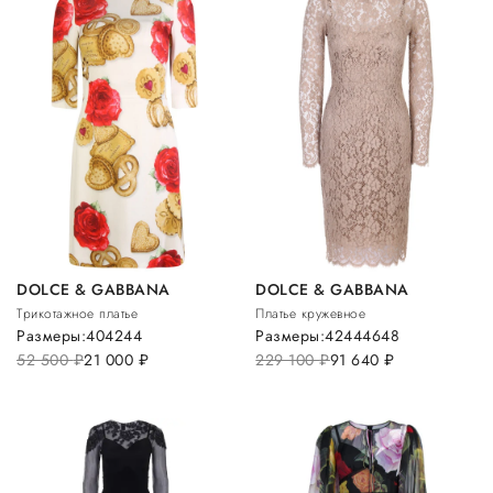
DOLCE & GABBANA
DOLCE & GABBANA
Трикотажное платье
Платье кружевное
Размеры:
40
42
44
Размеры:
42
44
46
48
52 500
руб.
21 000
руб.
229 100
руб.
91 640
руб.