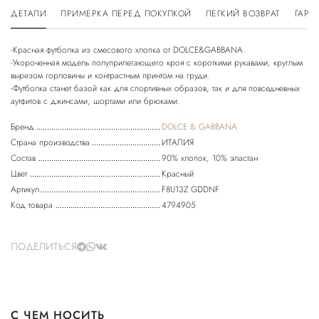
ДЕТАЛИ
ПРИМЕРКА ПЕРЕД ПОКУПКОЙ
ЛЕГКИЙ ВОЗВРАТ
ГАРА
-Красная футболка из смесового хлопка от DOLCE&GABBANA.
-Укороченная модель полуприлегающего кроя с короткими рукавами, круглым
вырезом горловины и контрастным принтом на груди.
-Футболка станет базой как для спортивных образов, так и для повседневных
Бренд
DOLCE & GABBANA
Страна производства
ИТАЛИЯ
Состав
90% хлопок, 10% эластан
Цвет
Красный
Артикул
F8U13Z GDDNF
Код товара
4794905
ПОДЕЛИТЬСЯ
С ЧЕМ НОСИТЬ