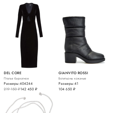
DEL CORE
GIANVITO ROSSI
Платье бархатное
Ботильоны кожаные
Размеры:
40
42
44
Размеры:
41
219 150
руб.
142 450
руб.
104 650
руб.