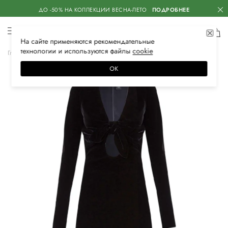
ДО -50% НА КОЛЛЕКЦИИ ВЕСНА-ЛЕТО
ПОДРОБНЕЕ
На сайте применяются
рекомендательные
технологии
и используются файлы
сооkiе
Главная
Женская
Одежда
Платья
Вечерние
ОК
–35%