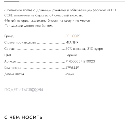
-Элегантное платье с длинными рукавами и обтягивающим фасоном от DEL
CORE выполнили из бархатистой смесовой вискозы.
-Мягкий материал деликатно блестит на свету и не мнется.
Бренд
DEL CORE
Страна производства
ИТАЛИЯ
Состав
69% вискоза, 31% купро
Цвет
Черный
Артикул
P1PD00334-2T0023
Код товара
4795449
Длина платья
Миди
ПОДЕЛИТЬСЯ
С ЧЕМ НОСИТЬ