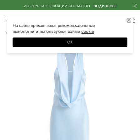
ДО -50% НА КОЛЛЕКЦИИ ВЕСНА-ЛЕТО
ПОДРОБНЕЕ
На сайте применяются
рекомендательные
технологии
и используются файлы
сооkiе
Главная
Женская
Одежда
Платья
Вечерние
ОК