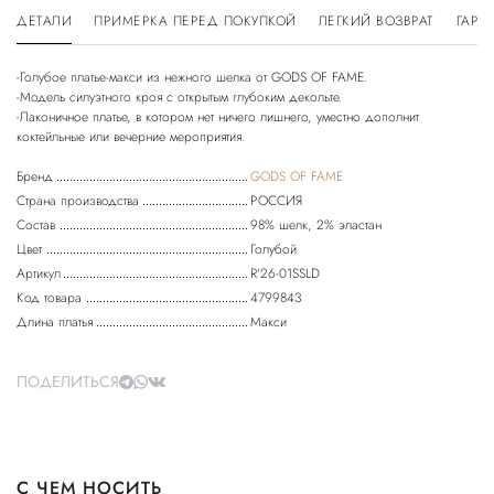
ДЕТАЛИ
ПРИМЕРКА ПЕРЕД ПОКУПКОЙ
ЛЕГКИЙ ВОЗВРАТ
ГАРА
-Голубое платье-макси из нежного шелка от GODS OF FAME.
-Модель силуэтного кроя с открытым глубоким декольте.
-Лаконичное платье, в котором нет ничего лишнего, уместно дополнит
коктейльные или вечерние мероприятия.
Бренд
GODS OF FAME
Страна производства
РОССИЯ
Состав
98% шелк, 2% эластан
Цвет
Голубой
Артикул
R'26-01SSLD
Код товара
4799843
Длина платья
Макси
ПОДЕЛИТЬСЯ
С ЧЕМ НОСИТЬ