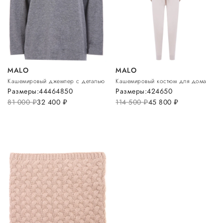
MALO
MALO
Кашемировый джемпер с деталью
Кашемировый костюм для дома
Размеры:
44
46
48
50
Размеры:
42
46
50
81 000
руб.
32 400
руб.
114 500
руб.
45 800
руб.