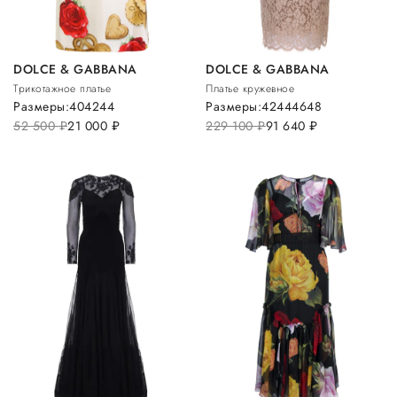
DOLCE & GABBANA
DOLCE & GABBANA
Трикотажное платье
Платье кружевное
Размеры:
40
42
44
Размеры:
42
44
46
48
52 500
руб.
21 000
руб.
229 100
руб.
91 640
руб.