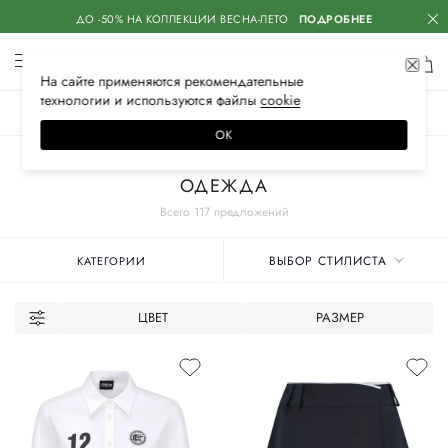
ДО -50% НА КОЛЛЕКЦИИ ВЕСНА-ЛЕТО
ПОДРОБНЕЕ
На сайте применяются
рекомендательные
технологии
и используются файлы
сооkiе
ЖЕНСКОЕ
МУЖСКОЕ
ДЕТСКОЕ
ОК
Главная
Женские бренды
COMME DES FUCKDOWN
ОДЕЖДА
Всего 117 предложений
ВЫБОР СТИЛИСТА
КАТЕГОРИИ
ЦВЕТ
РАЗМЕР