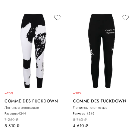
–20%
–20%
COMME DES FUCKDOWN
COMME DES FUCKDOWN
Леггинсы хлопковые
Леггинсы хлопковые
Размеры:
42
44
Размеры:
42
46
7 260
руб.
5 760
руб.
5 810
руб.
4 610
руб.