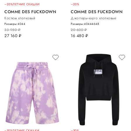
–20%
ЛЕТНИЕ СКИДКИ
–20%
COMME DES FUCKDOWN
COMME DES FUCKDOWN
Костюм хлопковый
Джоггеры-карго хлопковые
Размеры:
40
44
Размеры:
40
44
46
48
33 950
руб.
20 600
руб.
27 160
руб.
16 480
руб.
–30%
ЛЕТНИЕ СКИДКИ
–30%