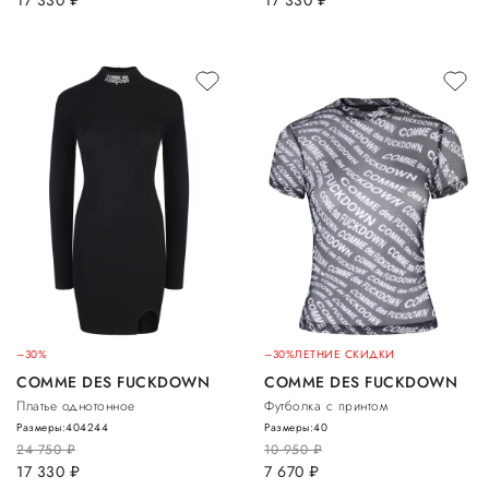
–30%
–30%
ЛЕТНИЕ СКИДКИ
COMME DES FUCKDOWN
COMME DES FUCKDOWN
Платье однотонное
Футболка с принтом
Размеры:
40
42
44
Размеры:
40
24 750
руб.
10 950
руб.
17 330
руб.
7 670
руб.