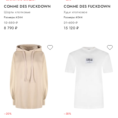
COMME DES FUCKDOWN
COMME DES FUCKDOWN
Шорты хлопковые
Худи хлопковое
Размеры:
42
44
Размеры:
40
44
12 550
руб.
21 600
руб.
8 790
руб.
15 120
руб.
–20%
–30%