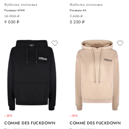
Футболка хлопковая
Футболка хлопковая
Размеры:
40
48
Размеры:
46
12 900
руб.
7 500
руб.
9 030
руб.
5 250
руб.
–30%
–30%
COMME DES FUCKDOWN
COMME DES FUCKDOWN