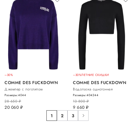
–30%
–30%
ЛЕТНИЕ СКИДКИ
COMME DES FUCKDOWN
COMME DES FUCKDOWN
Джемпер с логотипом
Водолазка однотонная
Размеры:
40
44
Размеры:
40
42
44
28 650
руб.
13 800
руб.
20 060
руб.
9 660
руб.
1
2
3