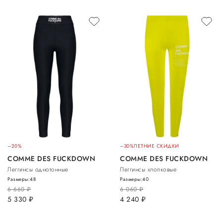
–20%
–30%
ЛЕТНИЕ СКИДКИ
COMME DES FUCKDOWN
COMME DES FUCKDOWN
Леггинсы однотонные
Леггинсы хлопковые
Размеры:
48
Размеры:
40
6 660
руб.
6 060
руб.
5 330
руб.
4 240
руб.