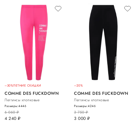
–30%
ЛЕТНИЕ СКИДКИ
–20%
COMME DES FUCKDOWN
COMME DES FUCKDOWN
Леггинсы хлопковые
Леггинсы хлопковые
Размеры:
44
46
Размеры:
42
46
6 060
руб.
3 750
руб.
4 240
руб.
3 000
руб.