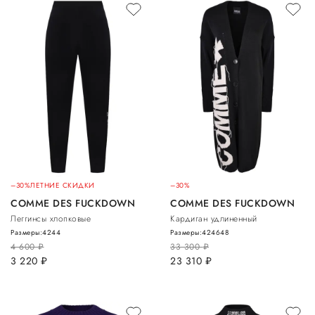
–30%
ЛЕТНИЕ СКИДКИ
–30%
COMME DES FUCKDOWN
COMME DES FUCKDOWN
Леггинсы хлопковые
Кардиган удлиненный
Размеры:
42
44
Размеры:
42
46
48
4 600
руб.
33 300
руб.
3 220
руб.
23 310
руб.