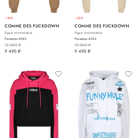
–30%
–30%
COMME DES FUCKDOWN
COMME DES FUCKDOWN
Худи хлопковое
Худи хлопковое
Размеры:
40
42
Размеры:
42
44
13 560
руб.
13 560
руб.
9 490
руб.
9 490
руб.