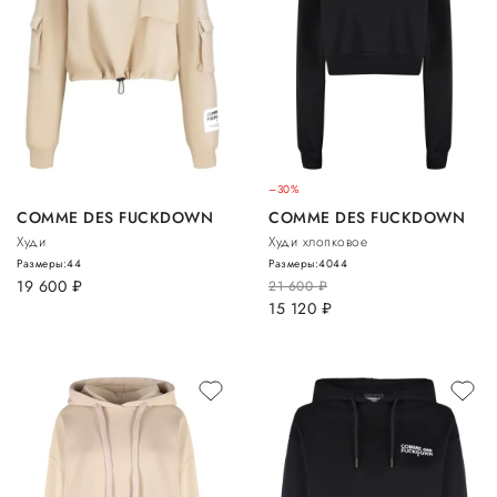
–30%
COMME DES FUCKDOWN
COMME DES FUCKDOWN
Худи
Худи хлопковое
Размеры:
44
Размеры:
40
44
19 600
руб.
21 600
руб.
15 120
руб.