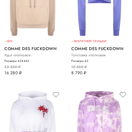
–30%
–30%
ЛЕТНИЕ СКИДКИ
COMME DES FUCKDOWN
COMME DES FUCKDOWN
Худи хлопковое
Толстовка хлопковая
Размеры:
42
44
46
Размеры:
42
23 250
руб.
12 550
руб.
16 280
руб.
8 790
руб.