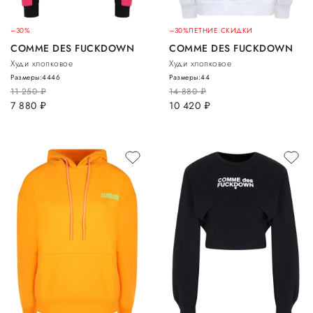
–30%
–30%
ЛЕТНИЕ СКИДКИ
COMME DES FUCKDOWN
COMME DES FUCKDOWN
Худи хлопковое
Худи хлопковое
Размеры:
44
46
Размеры:
44
11 250
руб.
14 880
руб.
7 880
руб.
10 420
руб.