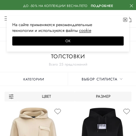
ДО -50% НА КОЛЛЕКЦИИ ВЕСНА-ЛЕТО
ПОДРОБНЕЕ
На сайте применяются
рекомендательные
технологии
и используются файлы
сооkiе
ЖЕНСКОЕ
МУЖСКОЕ
ДЕТСКОЕ
ОК
Главная
Женские бренды
COMME DES FUCKDOWN
Одежда
ТОЛСТОВКИ
Всего 25 предложений
ВЫБОР СТИЛИСТА
КАТЕГОРИИ
ЦВЕТ
РАЗМЕР