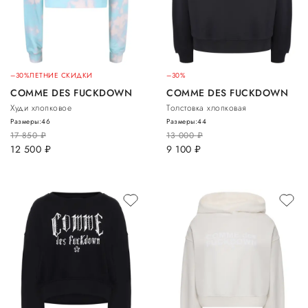
–30%
ЛЕТНИЕ СКИДКИ
–30%
COMME DES FUCKDOWN
COMME DES FUCKDOWN
Худи хлопковое
Толстовка хлопковая
Размеры:
46
Размеры:
44
17 850
руб.
13 000
руб.
12 500
руб.
9 100
руб.