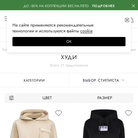
ДО -50% НА КОЛЛЕКЦИИ ВЕСНА-ЛЕТО
ПОДРОБНЕЕ
На сайте применяются
рекомендательные
технологии
и используются файлы
сооkiе
ЖЕНСКОЕ
МУЖСКОЕ
ДЕТСКОЕ
ОК
Главная
Женские бренды
COMME DES FUCKDOWN
Одежда
Толстовки
ХУДИ
Всего 21 предложение
ВЫБОР СТИЛИСТА
КАТЕГОРИИ
ЦВЕТ
РАЗМЕР