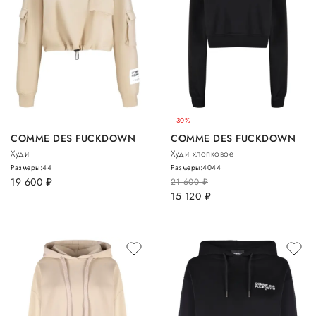
–30%
COMME DES FUCKDOWN
COMME DES FUCKDOWN
Худи
Худи хлопковое
Размеры:
44
Размеры:
40
44
19 600
руб.
21 600
руб.
15 120
руб.