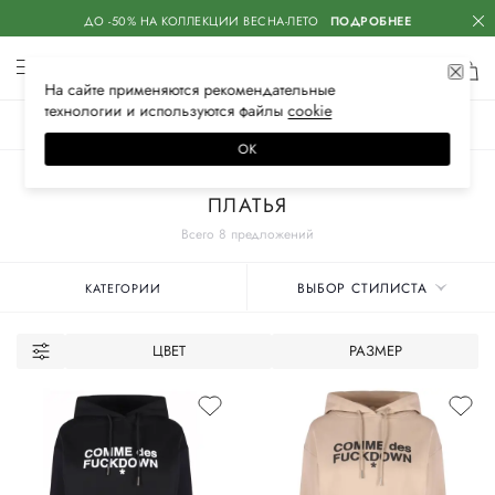
ДО -50% НА КОЛЛЕКЦИИ ВЕСНА-ЛЕТО
ПОДРОБНЕЕ
На сайте применяются
рекомендательные
технологии
и используются файлы
сооkiе
ЖЕНСКОЕ
МУЖСКОЕ
ДЕТСКОЕ
ОК
Главная
Женские бренды
COMME DES FUCKDOWN
Одежда
ПЛАТЬЯ
Всего 8 предложений
ВЫБОР СТИЛИСТА
КАТЕГОРИИ
ЦВЕТ
РАЗМЕР