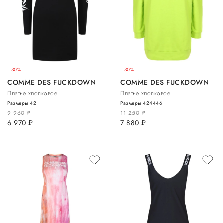
–30%
–30%
COMME DES FUCKDOWN
COMME DES FUCKDOWN
Платье хлопковое
Платье хлопковое
Размеры:
42
Размеры:
42
44
46
9 960
руб.
11 250
руб.
6 970
руб.
7 880
руб.