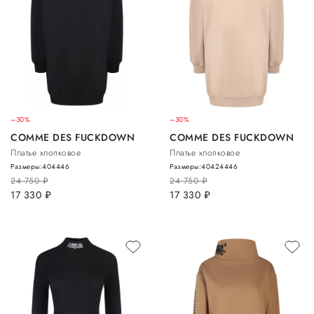
–30%
–30%
COMME DES FUCKDOWN
COMME DES FUCKDOWN
Платье хлопковое
Платье хлопковое
Размеры:
40
44
46
Размеры:
40
42
44
46
24 750
руб.
24 750
руб.
17 330
руб.
17 330
руб.