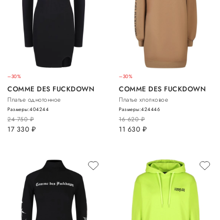
–30%
–30%
COMME DES FUCKDOWN
COMME DES FUCKDOWN
Платье однотонное
Платье хлопковое
Размеры:
40
42
44
Размеры:
42
44
46
24 750
руб.
16 620
руб.
17 330
руб.
11 630
руб.