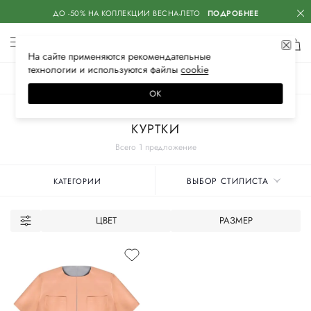
ДО -50% НА КОЛЛЕКЦИИ ВЕСНА-ЛЕТО
ПОДРОБНЕЕ
На сайте применяются
рекомендательные
технологии
и используются файлы
сооkiе
ЖЕНСКОЕ
МУЖСКОЕ
ДЕТСКОЕ
ОК
Главная
Женские бренды
MARNI
Одежда
Верхняя одежда
КУРТКИ
Всего 1 предложение
ВЫБОР СТИЛИСТА
КАТЕГОРИИ
ЦВЕТ
РАЗМЕР