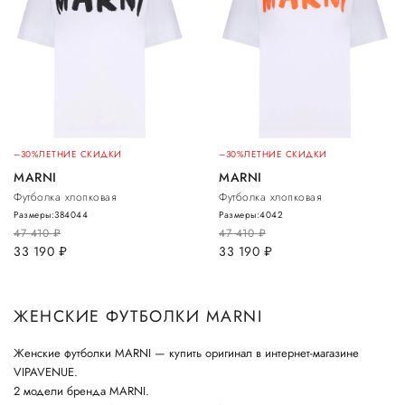
–30%
ЛЕТНИЕ СКИДКИ
–30%
ЛЕТНИЕ СКИДКИ
MARNI
MARNI
Футболка хлопковая
Футболка хлопковая
Размеры:
38
40
44
Размеры:
40
42
47 410
руб.
47 410
руб.
33 190
руб.
33 190
руб.
ЖЕНСКИЕ ФУТБОЛКИ MARNI
Женские футболки MARNI — купить оригинал в интернет-магазине
VIPAVENUE.
2 модели бренда MARNI.