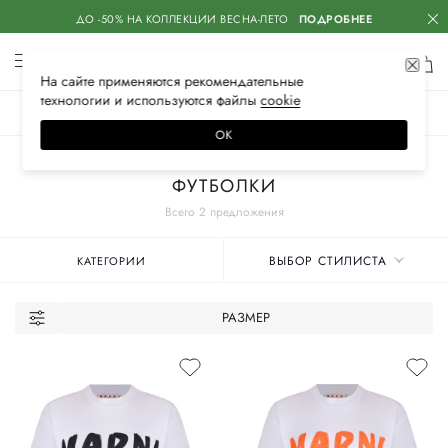
ДО -50% НА КОЛЛЕКЦИИ ВЕСНА-ЛЕТО
ПОДРОБНЕЕ
На сайте применяются
рекомендательные
технологии
и используются файлы
сооkiе
ЖЕНСКОЕ
МУЖСКОЕ
ДЕТСКОЕ
ОК
Главная
Женские бренды
MARNI
Одежда
ФУТБОЛКИ
Всего 2 предложения
ВЫБОР СТИЛИСТА
КАТЕГОРИИ
РАЗМЕР