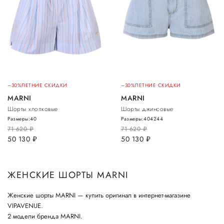
–30%
ЛЕТНИЕ СКИДКИ
–30%
ЛЕТНИЕ СКИДКИ
MARNI
MARNI
Шорты хлопковые
Шорты джинсовые
Размеры:
40
Размеры:
40
42
44
71 620
руб.
71 620
руб.
50 130
руб.
50 130
руб.
ЖЕНСКИЕ ШОРТЫ MARNI
Женские шорты MARNI — купить оригинал в интернет-магазине
VIPAVENUE.
2 модели бренда MARNI.