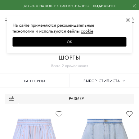
ДО -50% НА КОЛЛЕКЦИИ ВЕСНА-ЛЕТО
ПОДРОБНЕЕ
На сайте применяются
рекомендательные
технологии
и используются файлы
сооkiе
ЖЕНСКОЕ
МУЖСКОЕ
ДЕТСКОЕ
ОК
Главная
Женские бренды
MARNI
Одежда
ШОРТЫ
Всего 2 предложения
ВЫБОР СТИЛИСТА
КАТЕГОРИИ
РАЗМЕР