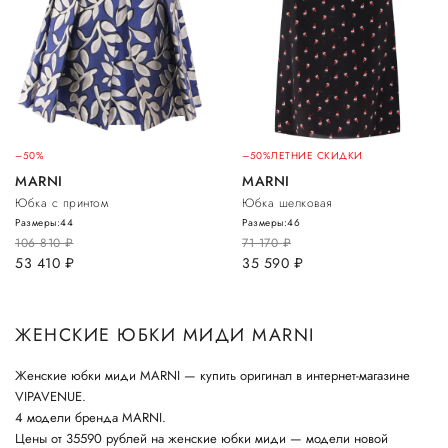
–50%
–50%
ЛЕТНИЕ СКИДКИ
MARNI
MARNI
Юбка с принтом
Юбка шелковая
Размеры:
44
Размеры:
46
106 810
руб.
71 170
руб.
53 410
руб.
35 590
руб.
ЖЕНСКИЕ ЮБКИ МИДИ MARNI
Женские юбки миди MARNI — купить оригинал в интернет-магазине
VIPAVENUE.
4 модели бренда MARNI.
Цены от 35590 рублей на женские юбки миди — модели новой