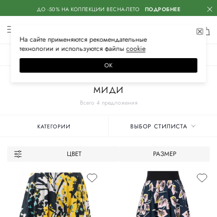
ДО -50% НА КОЛЛЕКЦИИ ВЕСНА-ЛЕТО
ПОДРОБНЕЕ
На сайте применяются
рекомендательные
технологии
и используются файлы
сооkiе
ЖЕНСКОЕ
МУЖСКОЕ
ДЕТСКОЕ
ОК
Главная
Женские бренды
MARNI
Одежда
Юбки
МИДИ
Всего 4 предложения
ВЫБОР СТИЛИСТА
КАТЕГОРИИ
ЦВЕТ
РАЗМЕР