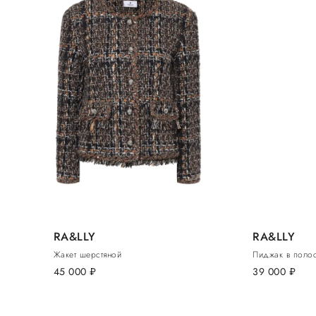
RA&LLY
RA&LLY
Жакет шерстяной
Пиджак в поло
45 000
руб.
39 000
руб.