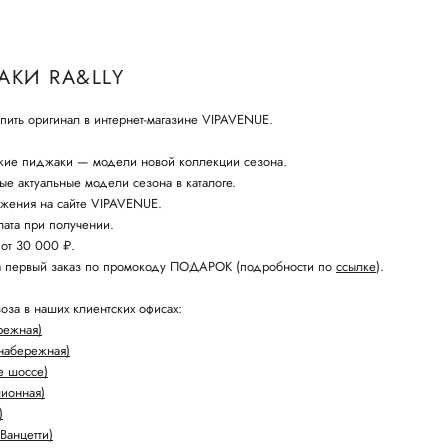
КИ RA&LLY
ить оригинал в интернет-магазине VIPAVENUE.
кие пиджаки — модели новой коллекции сезона.
е актуальные модели сезона в каталоге.
жения на сайте VIPAVENUE.
ата при получении.
 от 30 000 ₽.
а первый заказ по промокоду ПОДАРОК (подробности по
ссылке
).
оза в наших клиентских офисах:
режная)
набережная)
е шоссе)
лионная)
)
Ванцетти)