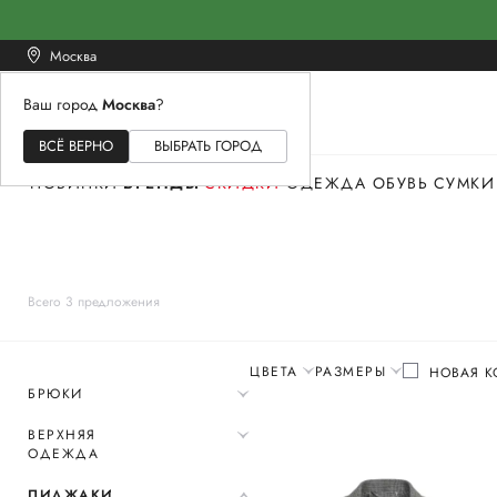
Москва
Ваш город
Москва
?
ЖЕНСКОЕ
МУЖСКОЕ
ДЕТСКОЕ
ВСЁ ВЕРНО
ВЫБРАТЬ ГОРОД
НОВИНКИ
БРЕНДЫ
СКИДКИ
ОДЕЖДА
ОБУВЬ
СУМКИ
Всего 3 предложения
ЦВЕТА
РАЗМЕРЫ
НОВАЯ К
БРЮКИ
ВЕРХНЯЯ
ОДЕЖДА
ПИДЖАКИ