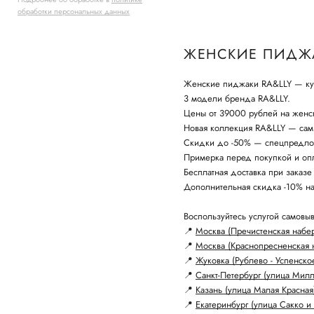
обработки персональных данных
ЖЕНСКИЕ ПИДЖА
Женские пиджаки RA&LLY — куп
3 модели бренда RA&LLY.
Цены от 39000 рублей на женс
Новая коллекция RA&LLY — самы
Скидки до -50% — спецпредло
Примерка перед покупкой и опл
Бесплатная доставка при заказе
Дополнительная скидка -10% н
Воспользуйтесь услугой самовыв
📍
Москва (Пречистенская набе
📍
Москва (Краснопресненская 
📍
Жуковка (Рублево - Успенско
📍
Санкт-Петербург (улица Мил
📍
Казань (улица Малая Красная
📍
Екатеринбург (улица Сакко и 