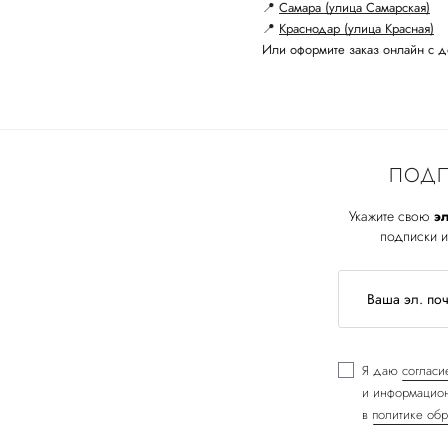
📍
Самара (улица Самарская)
📍
Краснодар (улица Красная)
Или оформите заказ онлайн с д
ПОДП
Укажите свою
эл
подписки и
Я даю
согласи
и информацион
в
политике обр