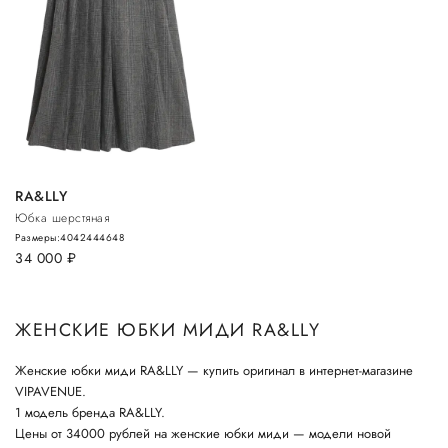
RA&LLY
Юбка шерстяная
Размеры:
40
42
44
46
48
34 000
руб.
ЖЕНСКИЕ ЮБКИ МИДИ RA&LLY
Женские юбки миди RA&LLY — купить оригинал в интернет-магазине
VIPAVENUE.
1 модель бренда RA&LLY.
Цены от 34000 рублей на женские юбки миди — модели новой