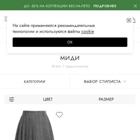
ДО -50% НА КОЛЛЕКЦИИ ВЕСНА-ЛЕТО
ПОДРОБНЕЕ
На сайте применяются
рекомендательные
технологии
и используются файлы
сооkiе
ЖЕНСКОЕ
МУЖСКОЕ
ДЕТСКОЕ
ОК
Главная
Женские бренды
RA&LLY
Одежда
Юбки
МИДИ
Всего 1 предложение
ВЫБОР СТИЛИСТА
КАТЕГОРИИ
ЦВЕТ
РАЗМЕР