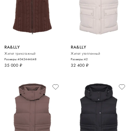
RA&LLY
RA&LLY
Жилет трикотажный
Жилет утепленный
Размеры:
40
42
44
46
48
Размеры:
42
35 000
руб.
32 400
руб.