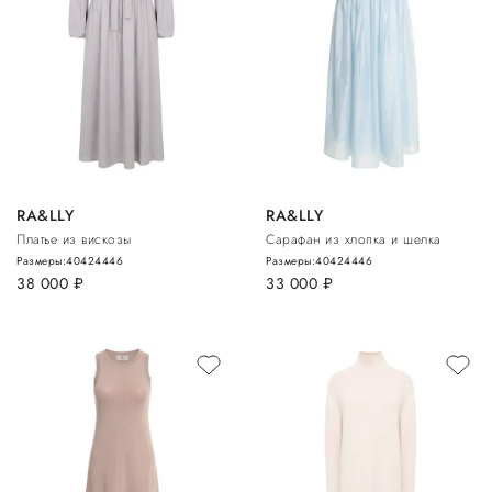
RA&LLY
RA&LLY
Платье из вискозы
Cарафан из хлопка и шелка
Размеры:
40
42
44
46
Размеры:
40
42
44
46
38 000
руб.
33 000
руб.