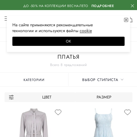
ДО -50% НА КОЛЛЕКЦИИ ВЕСНА-ЛЕТО
ПОДРОБНЕЕ
На сайте применяются
рекомендательные
технологии
и используются файлы
сооkiе
ЖЕНСКОЕ
МУЖСКОЕ
ДЕТСКОЕ
ОК
Главная
Женские бренды
RA&LLY
Одежда
ПЛАТЬЯ
Всего 8 предложений
ВЫБОР СТИЛИСТА
КАТЕГОРИИ
ЦВЕТ
РАЗМЕР