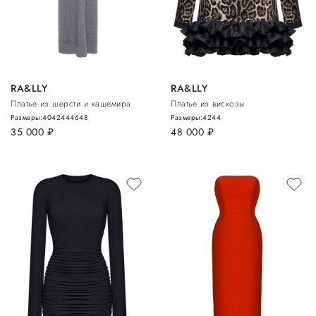
RA&LLY
RA&LLY
Платье из шерсти и кашемира
Платье из вискозы
Размеры:
40
42
44
46
48
Размеры:
42
44
35 000
руб.
48 000
руб.