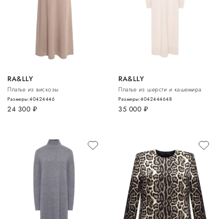
RA&LLY
RA&LLY
Платье из вискозы
Платье из шерсти и кашемира
Размеры:
40
42
44
46
Размеры:
40
42
44
46
48
24 300
руб.
35 000
руб.