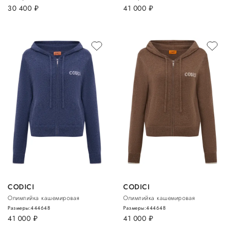
30 400
руб.
41 000
руб.
CODICI
CODICI
Олимпийка кашемировая
Олимпийка кашемировая
Размеры:
44
46
48
Размеры:
44
46
48
41 000
руб.
41 000
руб.