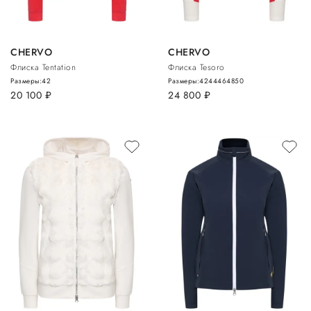
CHERVO
CHERVO
Флиска Tentation
Флиска Tesoro
Размеры:
42
Размеры:
42
44
46
48
50
20 100
руб.
24 800
руб.