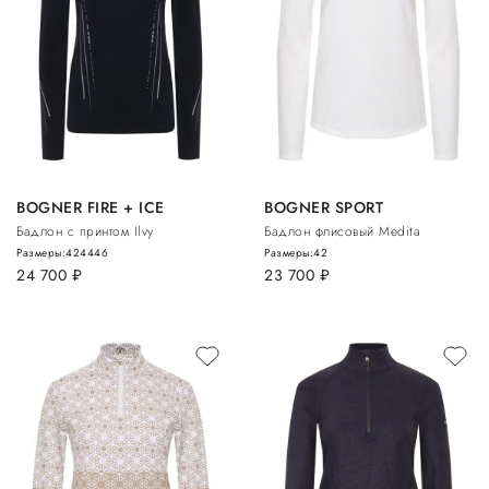
BOGNER FIRE + ICE
BOGNER SPORT
Бадлон с принтом Ilvy
Бадлон флисовый Medita
Размеры:
42
44
46
Размеры:
42
24 700
руб.
23 700
руб.