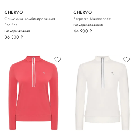
CHERVO
CHERVO
Олимпийка комбинированная
Ветровка Mastodontic
Pacifica
Размеры:
42
44
46
48
44 900
руб.
Размеры:
42
46
48
36 300
руб.