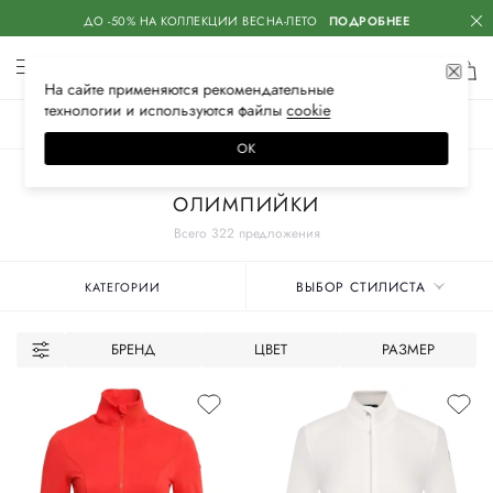
ДО -50% НА КОЛЛЕКЦИИ ВЕСНА-ЛЕТО
ПОДРОБНЕЕ
На сайте применяются
рекомендательные
технологии
и используются файлы
сооkiе
ЖЕНСКОЕ
МУЖСКОЕ
ДЕТСКОЕ
ОК
Главная
Женское
Одежда
Спортивная одежда
ОЛИМПИЙКИ
Всего 322 предложения
ВЫБОР СТИЛИСТА
КАТЕГОРИИ
БРЕНД
ЦВЕТ
РАЗМЕР