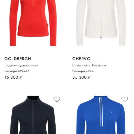
GOLDBERGH
CHERVO
Бадлон однотонный
Олимпийка Preziosa
Размеры:
42
44
46
Размеры:
42
44
16 800
руб.
35 300
руб.