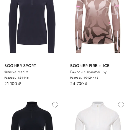
BOGNER SPORT
BOGNER FIRE + ICE
Флиска Medita
Бадлон с принтом Ilvy
Размеры:
42
44
46
Размеры:
40
42
44
46
21 100
руб.
24 700
руб.