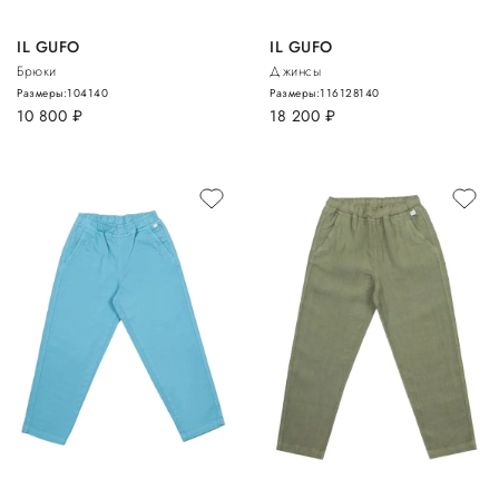
IL GUFO
IL GUFO
Брюки
Джинсы
Размеры:
104
140
Размеры:
116
128
140
10 800
руб.
18 200
руб.