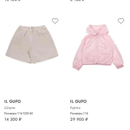
IL GUFO
IL GUFO
Шорты
Куртка
Размеры:
116
128
140
Размеры:
116
14 300
руб.
29 900
руб.