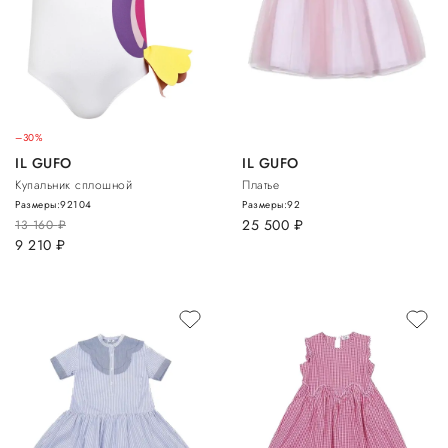
–30%
IL GUFO
IL GUFO
Купальник сплошной
Платье
Размеры:
92
104
Размеры:
92
25 500
руб.
13 160
руб.
9 210
руб.