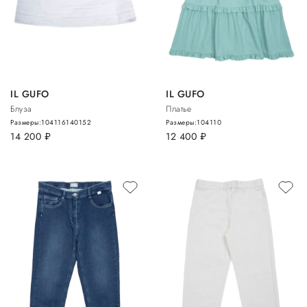
IL GUFO
IL GUFO
Блуза
Платье
Размеры:
104
116
140
152
Размеры:
104
110
14 200
руб.
12 400
руб.