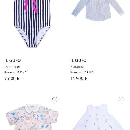
IL GUFO
IL GUFO
Купальник
Рубашка
Размеры:
92
140
Размеры:
128
152
9 600
руб.
14 900
руб.