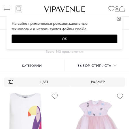
На сайте применяются
рекомендательные
ЖЕНСКОЕ
МУЖСКОЕ
ДЕТСКОЕ
технологии
и используются файлы
сооkiе
Главная
бренды
ОК
IL GUFO
Всего 143 предложения
ВЫБОР СТИЛИСТА
КАТЕГОРИИ
ЦВЕТ
РАЗМЕР