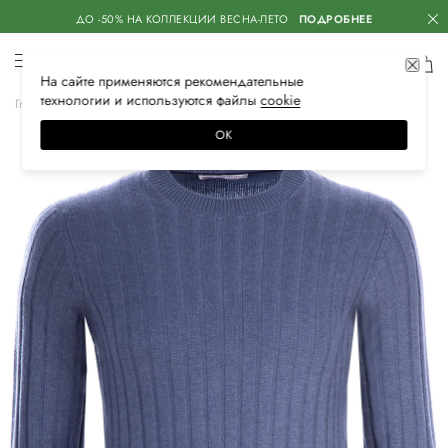
ДО -50% НА КОЛЛЕКЦИИ ВЕСНА-ЛЕТО
ПОДРОБНЕЕ
На сайте применяются
рекомендательные
технологии
и используются файлы
сооkiе
Главная
Мужская
Одежда
Трикотаж
Свитеры
ОК
–50%