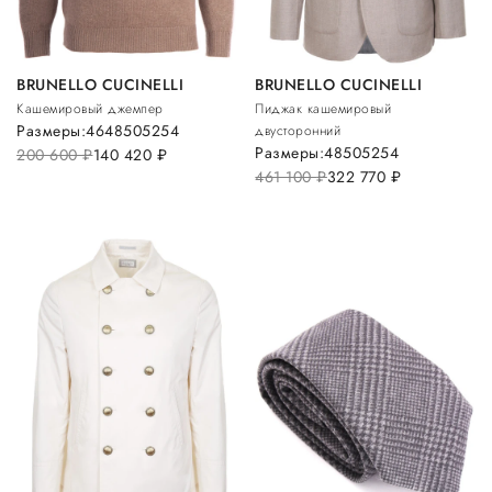
BRUNELLO CUCINELLI
BRUNELLO CUCINELLI
Кашемировый джемпер
Пиджак кашемировый
Размеры:
46
48
50
52
54
двусторонний
Размеры:
48
50
52
54
200 600
руб.
140 420
руб.
461 100
руб.
322 770
руб.